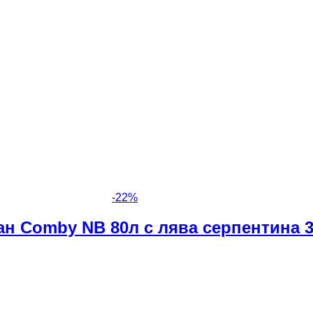
-
22
%
н Comby NB 80л с лява серпентина 