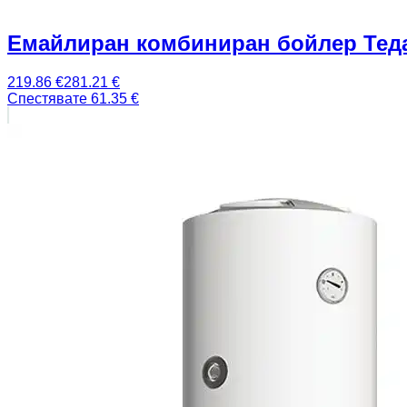
Емайлиран комбиниран бойлер Теда
219.86
€
281.21
€
Спестявате
61.35
€