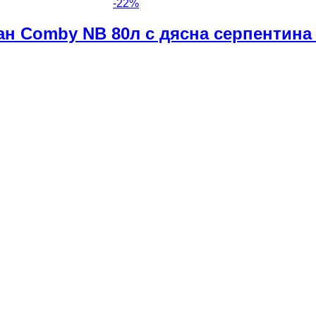
-
22
%
н Comby NB 80л с дясна серпентина