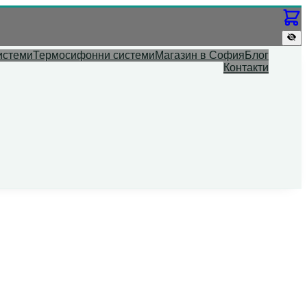
истеми
Термосифонни системи
Магазин в София
Блог
Контакти