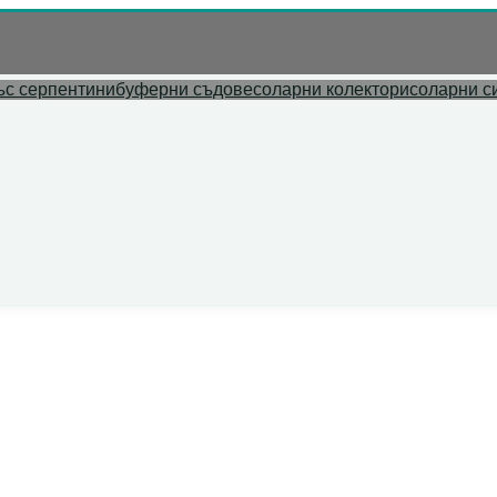
л адрес.
ъс серпентини
буферни съдове
соларни колектори
соларни с