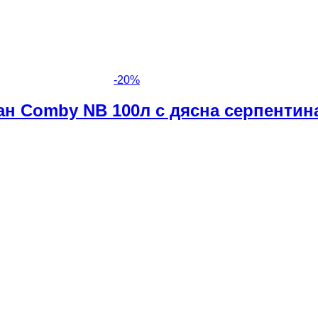
-
20
%
н Comby NB 100л с дясна серпентин