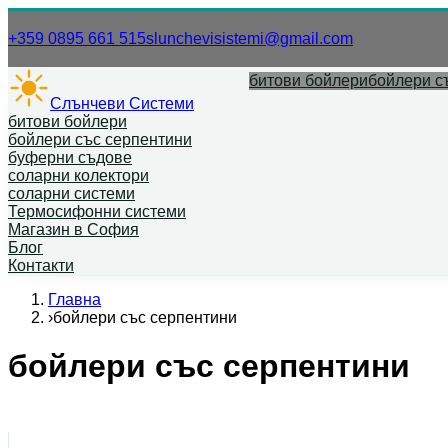
Нашият телефонен номер.
Нашият имей
+359 0895 661 515
slunchevisistemi@gmail.com
битови бойлери
бойлери с
Слънчеви Системи
битови бойлери
бойлери със серпентини
буферни съдове
соларни колектори
соларни системи
Термосифонни системи
Магазин в София
Блог
Контакти
Главна
›
бойлери със серпентини
бойлери със серпентини