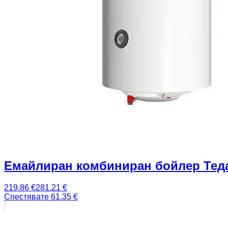
Емайлиран комбиниран бойлер Теда
219.86
€
281.21
€
Спестявате
61.35
€