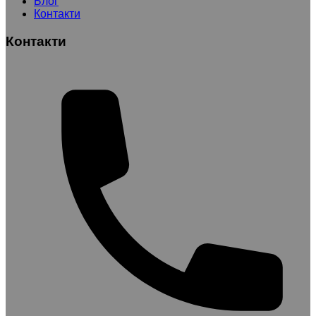
Блог
Контакти
Контакти