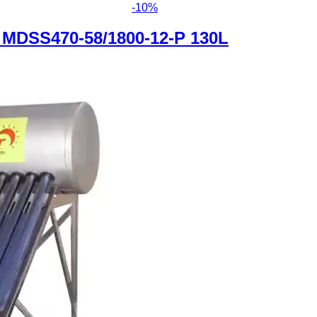
-
10
%
MDSS470-58/1800-12-P 130L