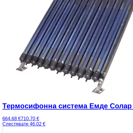
Термосифонна система Емде Солар 
664.68
€
710.70
€
Спестявате
46.02
€