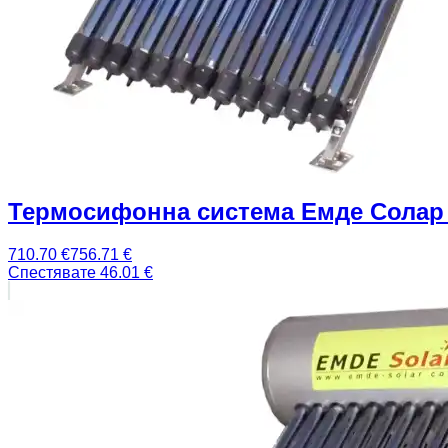
Термосифонна система Емде Солар 
710.70
€
756.71
€
Спестявате
46.01
€