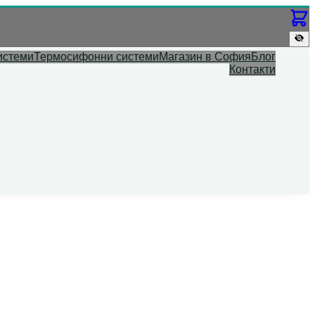
истеми
Термосифонни системи
Магазин в София
Блог
Контакти