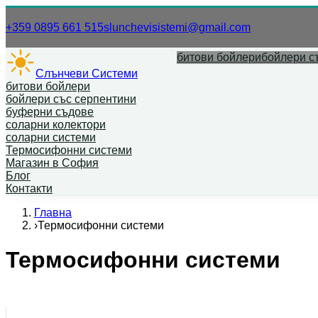
Нашият телефонен номер.
Нашият имей
+359 0895 661 515
slunchevisistemi@gmail.com
битови бойлери
бойлери с
Слънчеви Системи
битови бойлери
бойлери със серпентини
буферни съдове
соларни колектори
соларни системи
Термосифонни системи
Магазин в София
Блог
Контакти
Главна
›
Термосифонни системи
Термосифонни системи