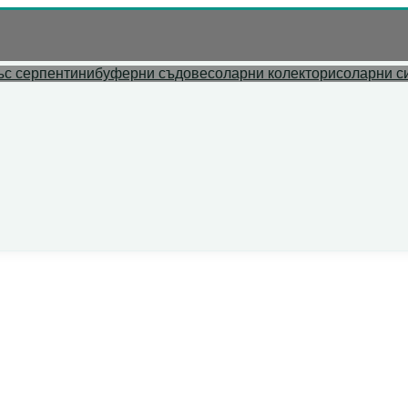
л адрес.
ъс серпентини
буферни съдове
соларни колектори
соларни с