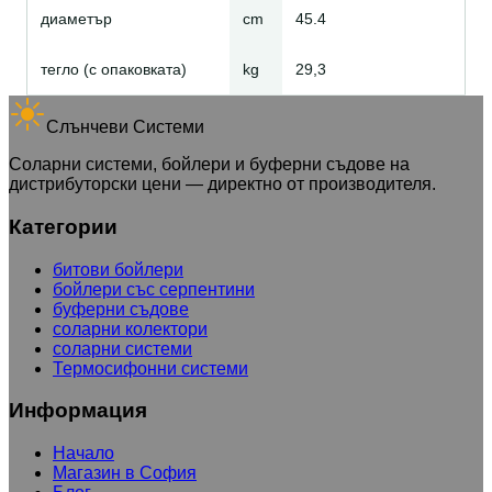
диаметър
cm
45.4
тегло (с опаковката)
kg
29,3
Слънчеви Системи
Соларни системи, бойлери и буферни съдове на
дистрибуторски цени — директно от производителя.
Категории
битови бойлери
бойлери със серпентини
буферни съдове
соларни колектори
соларни системи
Термосифонни системи
Информация
Начало
Магазин в София