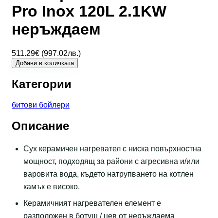
Pro Inox 120L 2.1KW
неръждаем
511.29
€ (
997.02
лв.)
Добави в количката
Категории
битови бойлери
Описание
Сух керамичен нагревател с ниска повърхностна
мощност, подходящ за райони с агресивна и/или
варовита вода, където натрупването на котлен
камък е високо.
Керамичният нагревателен елемент е
разположен в ботуш / цев от неръждаема