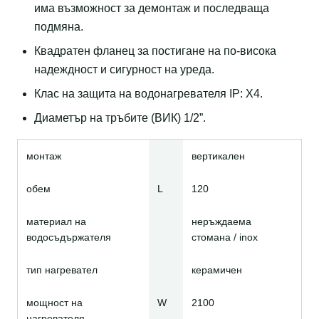
има възможност за демонтаж и последваща
подмяна.
Квадратен фланец за постигане на по-висока
нaдеждност и сигурност на уреда.
Клас на защита на водонагревателя IP: X4.
Диаметър на тръбите (ВИК) 1/2”.
монтаж
вертикален
обем
L
120
материал на
неръждаема
водосъдържателя
стомана / inox
тип нагревател
керамичен
мощност на
W
2100
нагревателя