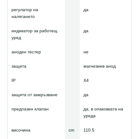
регулатор на
да
налягането
индикатор за работещ
да
уред
аноден тестер
не
защита
магнезиев анод
IP
Х4
защита от замръзване
да
предпазен клапан
да, в опаковката на
уреда
височина
cm
110.5