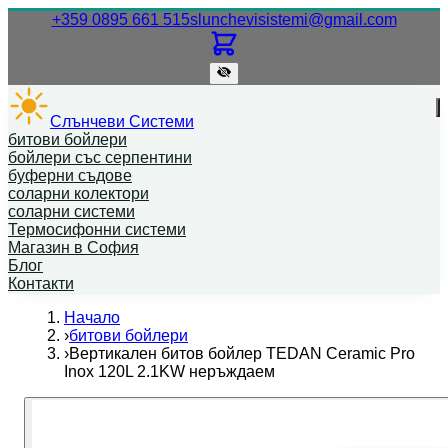
Нашият телефонен номер.
Нашият
+359 0895 661 515
slunchevisistemi@gmail.com
Слънчеви Системи
битови бойлери
бойлери със серпентини
буферни съдове
соларни колектори
соларни системи
Термосифонни системи
Магазин в София
Блог
Контакти
Начало
›
битови бойлери
›
Вертикален битов бойлер TEDAN Ceramic Pro
Inox 120L 2.1KW неръждаем