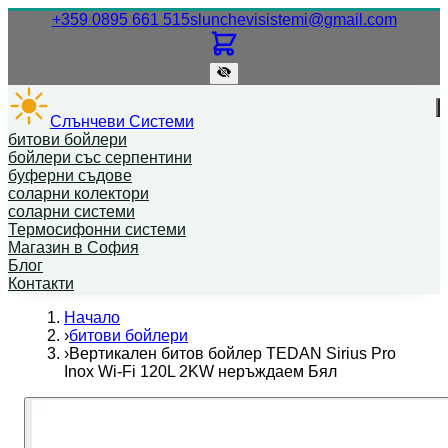
Нашият телефонен номер.
Нашият
+359 0895 661 515
slunchevisistemi@gmail.com
Слънчеви Системи
битови бойлери
бойлери със серпентини
буферни съдове
соларни колектори
соларни системи
Термосифонни системи
Магазин в София
Блог
Контакти
Начало
›
битови бойлери
›
Вертикален битов бойлер TEDAN Sirius Pro
Inox Wi-Fi 120L 2KW неръждаем Бял