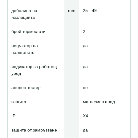
дебелина на
mm
25 - 49
изолацията
брой термостати
2
регулатор на
да
налягането
индикатор за работещ
да
уред
аноден тестер
не
защита
магнезиев анод
IP
Х4
защита от замръзване
да