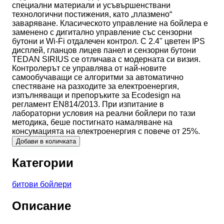
специални материали и усъвършенствани
технологични постижения, като „плазмено“
заваряване. Класическото управление на бойлера е
заменено с дигитално управление със сензорни
бутони и Wi-Fi отдалечен контрол. С 2.4" цветен IPS
дисплей, гланцов лицев панел и сензорни бутони
TEDAN SIRIUS се отличава с модерната си визия.
Контролерът се управлява от най-новите
самообучаващи се алгоритми за автоматично
спестяване на разходите за електроенергия,
изпълняващи и препоръките за Ecodesign на
регламент EN814/2013. При изпитание в
лабораторни условия на реални бойлери по тази
методика, беше постигнато намаляване на
консумацията на електроенергия с повече от 25%.
Добави в количката
Категории
битови бойлери
Описание