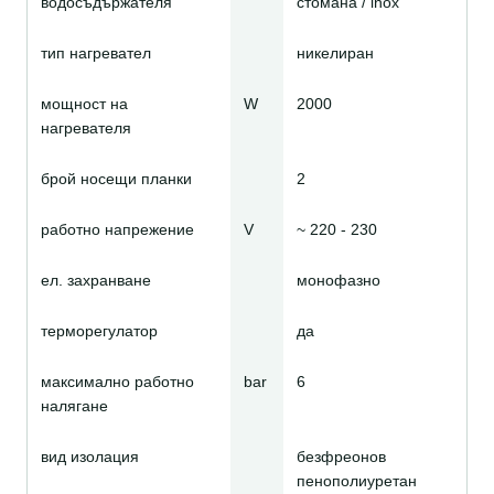
водосъдържателя
стомана / inox
тип нагревател
никелиран
мощност на
W
2000
нагревателя
брой носещи планки
2
работно напрежение
V
~ 220 - 230
ел. захранване
монофазно
терморегулатор
да
максимално работно
bar
6
налягане
вид изолация
безфреонов
пенополиуретан