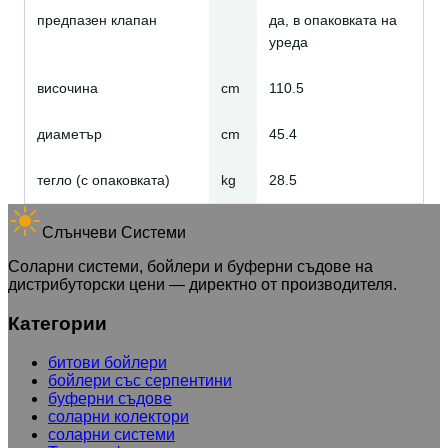
предпазен клапан
да, в опаковката на
уреда
височина
cm
110.5
диаметър
cm
45.4
тегло (с опаковката)
kg
28.5
Слънчеви Системи
Соларни системи, бойлери и буферни съдове на
дистрибуторски цени — директно от производителя.
Категории
битови бойлери
бойлери със серпентини
буферни съдове
соларни колектори
соларни системи