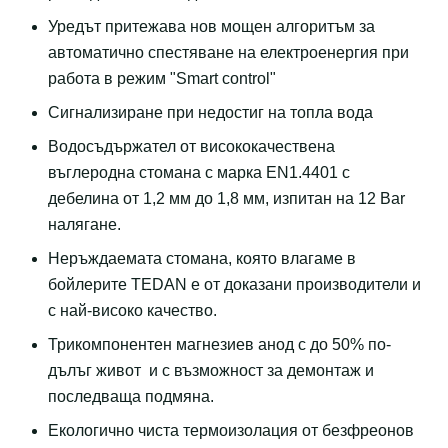
Уредът притежава нов мощен алгоритъм за
автоматично спестяване на електроенергия при
работа в режим "Smart control"
Сигнализиране при недостиг на топла вода
Водосъдържател от висококачествена
въглеродна стомана с марка ЕN1.4401 с
дебелина от 1,2 мм до 1,8 мм, изпитан на 12 Bar
налягане.
Неръждаемата стомана, която влагаме в
бойлерите TEDAN е от доказани производители и
с най-високо качество.
Трикомпонентен магнезиев анод с до 50% по-
дълъг живот и с възможност за демонтаж и
последваща подмяна.
Екологично чиста термоизолация от безфреонов