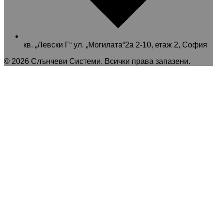
кв. „Левски Г“ ул. „Могилата“2а 2-10, етаж 2, София
©
2026
Слънчеви Системи
. Всички права запазени.