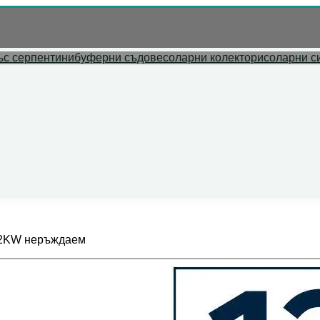
л адрес.
ъс серпентини
буферни съдове
соларни колектори
соларни с
L 2KW неръждаем