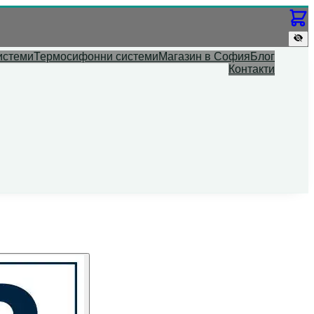
истеми
Термосифонни системи
Магазин в София
Блог
Контакти