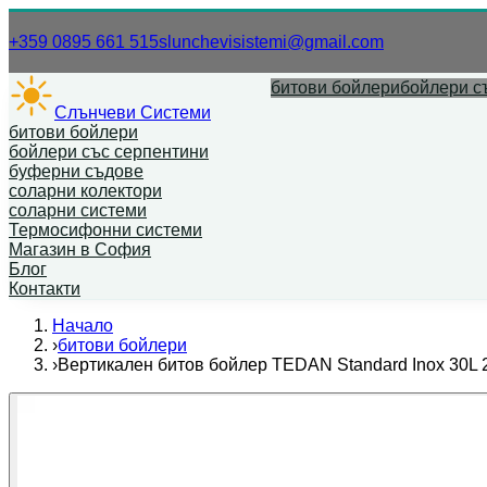
Нашият телефонен номер.
Нашият имей
+359 0895 661 515
slunchevisistemi@gmail.com
битови бойлери
бойлери с
Слънчеви Системи
битови бойлери
бойлери със серпентини
буферни съдове
соларни колектори
соларни системи
Термосифонни системи
Магазин в София
Блог
Контакти
Начало
›
битови бойлери
›
Вертикален битов бойлер TEDAN Standard Inox 30