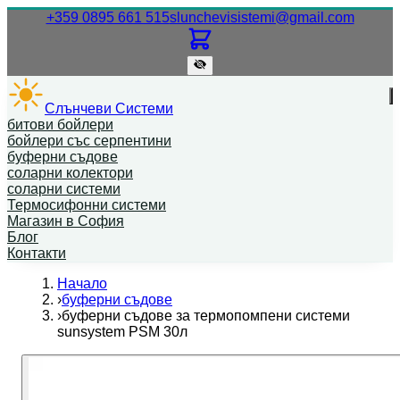
Нашият телефонен номер.
Нашият
+359 0895 661 515
slunchevisistemi@gmail.com
Слънчеви Системи
битови бойлери
бойлери със серпентини
буферни съдове
соларни колектори
соларни системи
Термосифонни системи
Магазин в София
Блог
Контакти
Начало
›
буферни съдове
›
буферни съдове за термопомпени системи
sunsystem PSM 30л