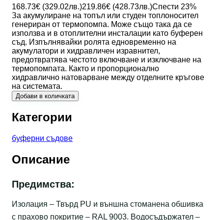
168.73
€ (
329.02
лв.)
219.86
€ (
428.73
лв.)
Спести
23
%
За акумулиране на топъл или студен топлоносител
генериран от термопомпа. Може също така да се
използва и в отоплителни инсталации като буферен
съд. Изпълнявайки ролята едновременно на
акумулатори и хидравличен изравнител,
предотвратява честото включване и изключване на
термопомпата. Както и пропорционално
хидравлично натоварване между отделните кръгове
на системата.
Добави в количката
Категории
буферни съдове
Описание
Предимства:
Изолация – Твърд PU и външна стоманена обшивка
с прахово покритие – RAL 9003. Водосъдържател –