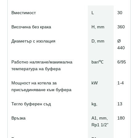
Вместимост
L
30
Височина без крака
H, mm
360
Диаметър с изолация
D, mm
Ø
440
Работно налягане/макимална
bar/℃
6/95
температура на буфера
Мощност на котела за
kW
1-4
присъединяване към буфера
Тегло буферен съд
kg,
13
Връзка
А1, mm,
180
Rp1 1/2”