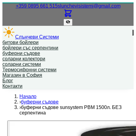
Нашият телефонен номер.
Нашият
+359 0895 661 515
slunchevisistemi@gmail.com
Слънчеви Системи
битови бойлери
бойлери със серпентини
буферни съдове
соларни колектори
соларни системи
Термосифонни системи
Магазин в София
Блог
Контакти
Начало
›
буферни съдове
›
буферни съдове sunsystem PBM 1500л. БЕЗ
серпентина