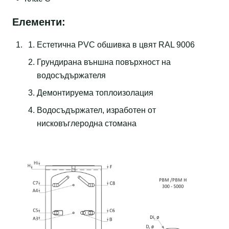
Елементи:
Eстетична PVC обшивка в цвят RAL 9006
Грундирана външна повърхност на
водосъдържателя
Демонтируема топлоизолация
Водосъдържател, изработен от
нисковъглеродна стомана