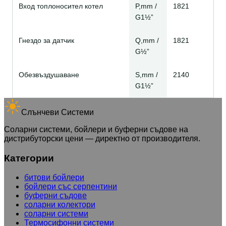
Вход топлоносител котел
P,mm /
1821
G1½”
Гнездо за датчик
Q,mm /
1821
G½”
Обезвъздушаване
S,mm /
2140
G1½”
Слънчеви Системи
Соларни системи, бойлери и буферни съдове на
дистрибуторски цени — директно от производителя.
Категории
битови бойлери
бойлери със серпентини
буферни съдове
соларни колектори
соларни системи
Термосифонни системи