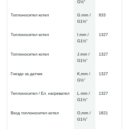
G½”
Топлоносител котел
G.mm /
833
G1½”
Топлоносител котел
I.mm /
1327
G1½”
Топлоносител котел
J.mm /
1327
G1½”
Гнездо за датчик
K,mm /
1327
G½”
Теплоносител / Ел. нагревател
L.mm /
1327
G1½”
Вход топлоносител котел
O,mm /
1821
G1½”