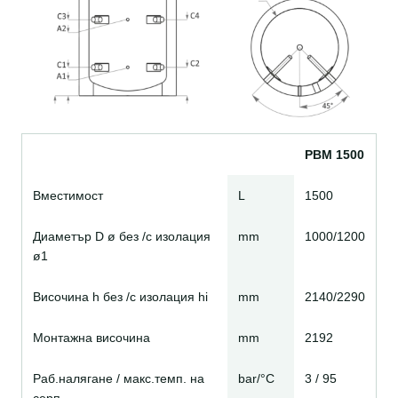
PBM 1500
Вместимост
L
1500
Диаметър D ø без /с изолация
mm
1000/1200
ø1
Височина h без /с изолация hi
mm
2140/2290
Монтажна височина
mm
2192
Раб.налягане / макс.темп. на
bar/°C
3 / 95
серп.