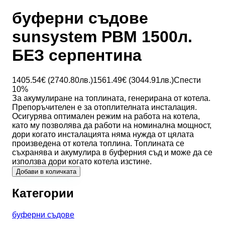
буферни съдове
sunsystem PBM 1500л.
БЕЗ серпентина
1405.54
€ (
2740.80
лв.)
1561.49
€ (
3044.91
лв.)
Спести
10
%
За акумулиране на топлината, генерирана от котела.
Препоръчителен е за отоплителната инсталация.
Осигурява оптимален режим на работа на котела,
като му позволява да работи на номинална мощност,
дори когато инсталацията няма нужда от цялата
произведена от котела топлина. Топлината се
съхранява и акумулира в буферния съд и може да се
използва дори когато котела изстине.
Добави в количката
Категории
буферни съдове