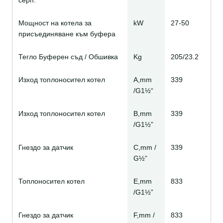
Мощност на котела за
kW
27-50
присъединяване към буфера
Тегло Буферен съд / Обшивка
Kg
205/23.2
Изход топлоносител котел
A,mm
339
/G1½“
Изход топлоносител котел
B,mm
339
/G1½”
Гнездо за датчик
C,mm /
339
G½”
Топлоносител котел
E,mm
833
/G1½”
Гнездо за датчик
F,mm /
833