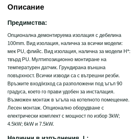
Описание
Предимства:
Опционална демонтируема изолация с дебелина
100mm. Вид изолация, налична за всички модели:
мек PU, флийс. Вид изолация, налична за модели Н*:
твърд PU. Мултипозиционно монтиране на
температурен датчик. Грундирана външна
повърхност. Всички изводи са с вътрешни резби.
Връзките вход/изход са разположени под ъгъл 90
градуса, което го прави удобен за инсталация.
Възможен монтаж в ъгъла на котелното помещение.
Лесен монтаж. Опционално оборудване с
електрически комплект с мощност по избор 3kW;
4.5kW; 6kW и 7.5kW.
Налични в изпълнения, L: