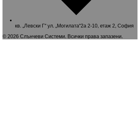
кв. „Левски Г“ ул. „Могилата“2а 2-10, етаж 2, София
©
2026
Слънчеви Системи
. Всички права запазени.