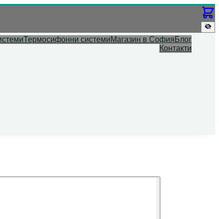
истеми
Термосифонни системи
Магазин в София
Блог
Контакти