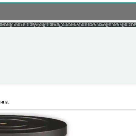
л адрес.
ъс серпентини
буферни съдове
соларни колектори
соларни с
тина