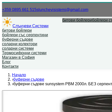
Нашият телефонен номер.
Нашият имей
+359 0895 661 515
slunchevisistemi@gmail.com
битови бойлери
бойлери с
Слънчеви Системи
битови бойлери
бойлери със серпентини
буферни съдове
соларни колектори
соларни системи
Термосифонни системи
Магазин в София
Блог
Контакти
Начало
›
буферни съдове
›
буферни съдове sunsystem PBM 2000л. БЕЗ серпен