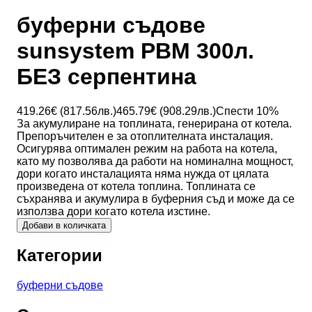
буферни съдове
sunsystem PBM 300л.
БЕЗ серпентина
419.26
€ (
817.56
лв.)
465.79
€ (
908.29
лв.)
Спести
10
%
За акумулиране на топлината, генерирана от котела.
Препоръчителен е за отоплителната инсталация.
Осигурява оптимален режим на работа на котела,
като му позволява да работи на номинална мощност,
дори когато инсталацията няма нужда от цялата
произведена от котела топлина. Топлината се
съхранява и акумулира в буферния съд и може да се
използва дори когато котела изстине.
Добави в количката
Категории
буферни съдове