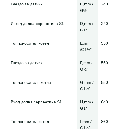
Гнездо за датчик
C,mm /
240
G½”
Изход долна серпентина S1
D,mm /
240
G1″
Топлоносител котел
E,mm
550
/G1½”
Гнездо за датчик
F,mm /
550
G½”
Теплоноситель котла
G.mm /
550
G1½”
Вход долна серпентина S1
H,mm /
640
G1″
Топлоносител котел
I.mm /
860
G1½”