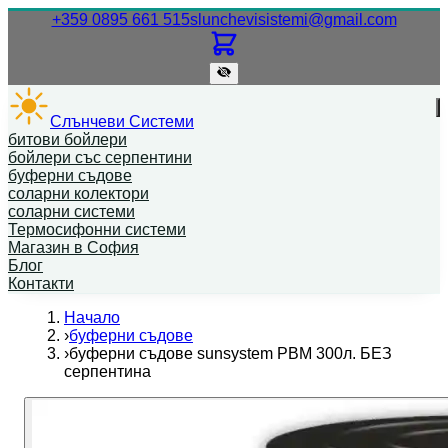
Нашият телефонен номер.
Нашият
+359 0895 661 515
slunchevisistemi@gmail.com
Слънчеви Системи
битови бойлери
бойлери със серпентини
буферни съдове
соларни колектори
соларни системи
Термосифонни системи
Магазин в София
Блог
Контакти
Начало
›
буферни съдове
›
буферни съдове sunsystem PBM 300л. БЕЗ
серпентина