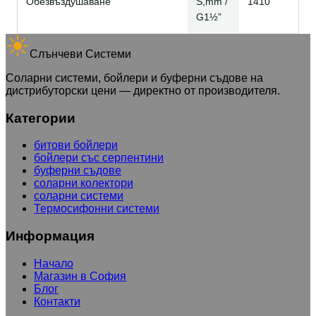
Обезвъздушаване
S,mm /
1410
G1½”
Слънчеви Системи
Соларни системи, бойлери и буферни съдове на
дистрибуторски цени — директно от производителя.
Категории
битови бойлери
бойлери със серпентини
буферни съдове
соларни колектори
соларни системи
Термосифонни системи
Информация
Начало
Магазин в София
Блог
Контакти