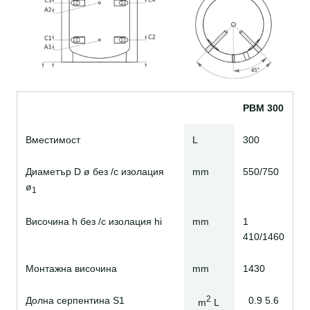
PBM
300
Вместимост
L
300
Диаметър D ø без /с изолация
mm
550/750
ø
1
Височина h без /с изолация hi
mm
1
410/1460
Монтажна височина
mm
1430
2
Долна серпентина S1
0.9 5.6
m
L