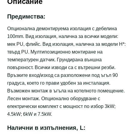
Описание
Предимства:
Опционална демонтируема изолация с дебелина
100mm. Вид изолация, налична за всички модели:
мек PU, флийс. Вид изолация, налична за модели Н*:
твърд PU. Мултипозиционно монтиране на
температурен датчик. Грундирана външна
повърхност. Всички изводи са с вътрешни резби.
Връзките вход/изход са разположени под ъгъл 90
градуса, което го прави удобен за инсталация.
Възможен монтаж в ъгъла на котелното помещение.
Лесен монтаж. Опционално оборудване с
електрически комплект с мощност по избор 3kW;
4.5kW; 6kW и 7.5kW.
Налични в изпълнения, L: