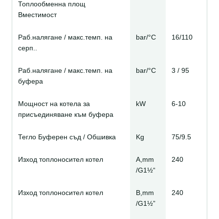
Топлообменна площ
Вместимост
Раб.налягане / макс.темп. на
bar/°C
16/110
серп..
Раб.налягане / макс.темп. на
bar/°C
3 / 95
буфера
Мощност на котела за
kW
6-10
присъединяване към буфера
Тегло Буферен съд / Обшивка
Kg
75/9.5
Изход топлоносител котел
A,mm
240
/G1½“
Изход топлоносител котел
B,mm
240
/G1½”