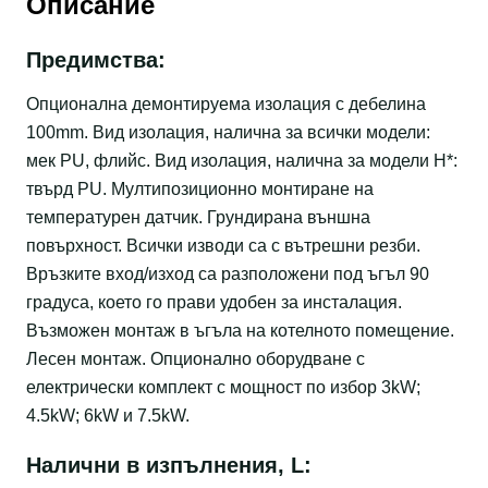
Описание
Предимства:
Опционална демонтируема изолация с дебелина
100mm. Вид изолация, налична за всички модели:
мек PU, флийс. Вид изолация, налична за модели Н*:
твърд PU. Мултипозиционно монтиране на
температурен датчик. Грундирана външна
повърхност. Всички изводи са с вътрешни резби.
Връзките вход/изход са разположени под ъгъл 90
градуса, което го прави удобен за инсталация.
Възможен монтаж в ъгъла на котелното помещение.
Лесен монтаж. Опционално оборудване с
електрически комплект с мощност по избор 3kW;
4.5kW; 6kW и 7.5kW.
Налични в изпълнения, L: