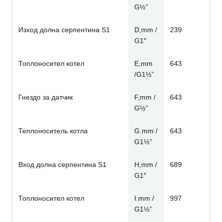
G½”
Изход долна серпентина S1
D,mm /
239
G1″
Топлоносител котел
E,mm
643
/G1½”
Гнездо за датчик
F,mm /
643
G½”
Теплоноситель котла
G.mm /
643
G1½”
Вход долна серпентина S1
H,mm /
689
G1″
Топлоносител котел
I.mm /
997
G1½”