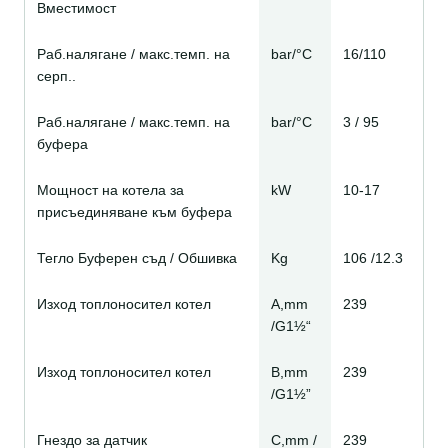
Вместимост
Раб.налягане / макс.темп. на
bar/°C
16/110
серп..
Раб.налягане / макс.темп. на
bar/°C
3 / 95
буфера
Мощност на котела за
kW
10-17
присъединяване към буфера
Тегло Буферен съд / Обшивка
Kg
106 /12.3
Изход топлоносител котел
A,mm
239
/G1½“
Изход топлоносител котел
B,mm
239
/G1½”
Гнездо за датчик
C,mm /
239