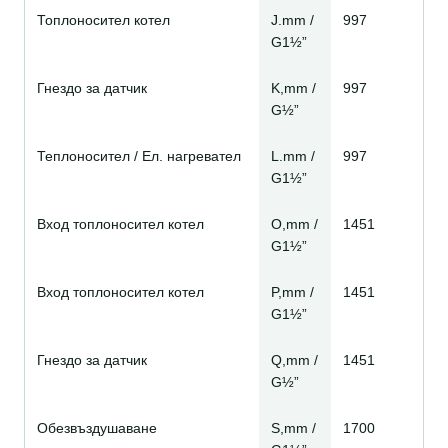
Топлоносител котел
J.mm /
997
G1½”
Гнездо за датчик
K,mm /
997
G½”
Теплоносител / Ел. нагревател
L.mm /
997
G1½”
Вход топлоносител котел
O,mm /
1451
G1½”
Вход топлоносител котел
P,mm /
1451
G1½”
Гнездо за датчик
Q,mm /
1451
G½”
Обезвъздушаване
S,mm /
1700