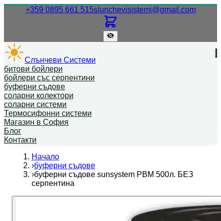
Нашият телефонен номер.
Нашият
+359 0895 661 515
slunchevisistemi@gmail.com
Слънчеви Системи
битови бойлери
бойлери със серпентини
буферни съдове
соларни колектори
соларни системи
Термосифонни системи
Магазин в София
Блог
Контакти
Начало
›
буферни съдове
›
буферни съдове sunsystem PBM 500л. БЕЗ
серпентина