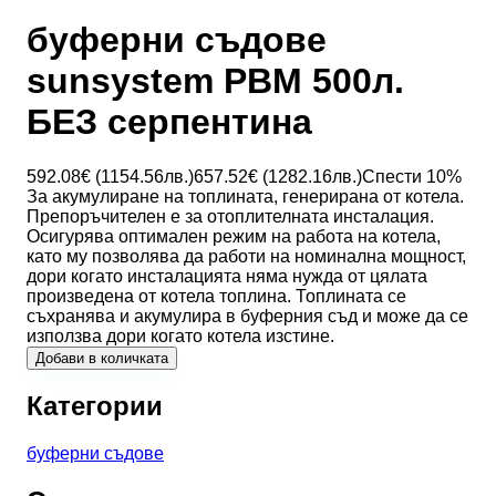
буферни съдове
sunsystem PBM 500л.
БЕЗ серпентина
592.08
€ (
1154.56
лв.)
657.52
€ (
1282.16
лв.)
Спести
10
%
За акумулиране на топлината, генерирана от котела.
Препоръчителен е за отоплителната инсталация.
Осигурява оптимален режим на работа на котела,
като му позволява да работи на номинална мощност,
дори когато инсталацията няма нужда от цялата
произведена от котела топлина. Топлината се
съхранява и акумулира в буферния съд и може да се
използва дори когато котела изстине.
Добави в количката
Категории
буферни съдове