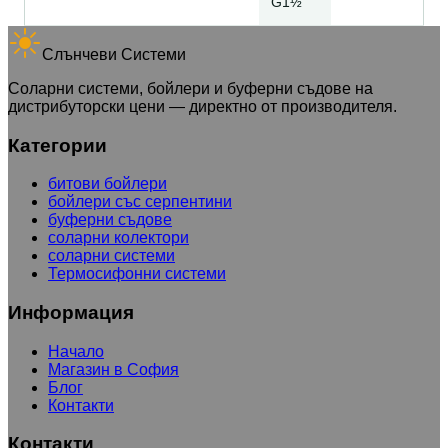
G1½”
Слънчеви Системи
Соларни системи, бойлери и буферни съдове на
дистрибуторски цени — директно от производителя.
Категории
битови бойлери
бойлери със серпентини
буферни съдове
соларни колектори
соларни системи
Термосифонни системи
Информация
Начало
Магазин в София
Блог
Контакти
Контакти