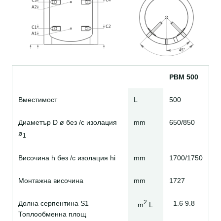
PBM
500
Вместимост
L
500
Диаметър D ø без /с изолация
mm
650/850
ø
1
Височина h без /с изолация hi
mm
1700/1750
Монтажна височина
mm
1727
2
Долна серпентина S1
1.6 9.8
m
L
Топлообменна площ