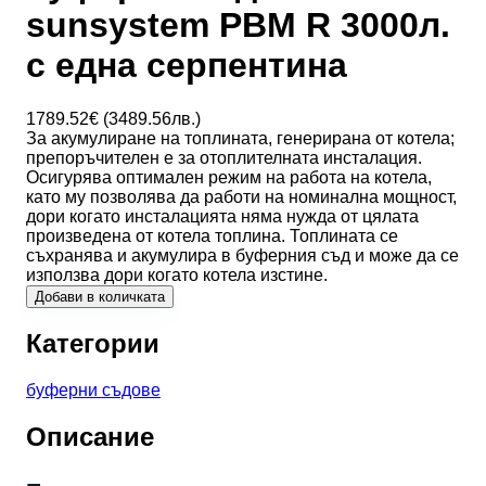
sunsystem PBM R 3000л.
с една серпентина
1789.52
€ (
3489.56
лв.)
За акумулиране на топлината, генерирана от котела;
препоръчителен е за отоплителната инсталация.
Осигурява оптимален режим на работа на котела,
като му позволява да работи на номинална мощност,
дори когато инсталацията няма нужда от цялата
произведена от котела топлина. Топлината се
съхранява и акумулира в буферния съд и може да се
използва дори когато котела изстине.
Добави в количката
Категории
буферни съдове
Описание