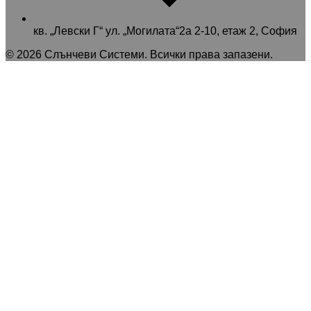
кв. „Левски Г“ ул. „Могилата“2а 2-10, етаж 2, София
©
2026
Слънчеви Системи
. Всички права запазени.