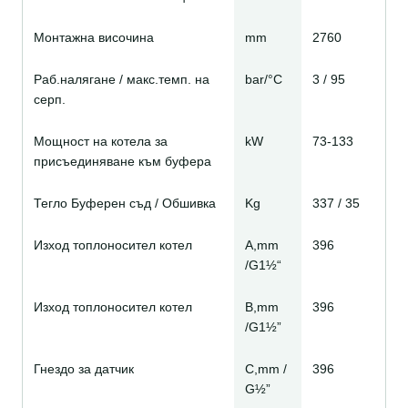
Монтажна височина
mm
2760
Раб.налягане / макс.темп. на
bar/°C
3 / 95
серп.
Мощност на котела за
kW
73-133
присъединяване към буфера
Тегло Буферен съд / Обшивка
Kg
337 / 35
Изход топлоносител котел
A,mm
396
/G1½“
Изход топлоносител котел
B,mm
396
/G1½”
Гнездо за датчик
C,mm /
396
G½”