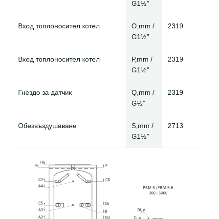
G1½”
Вход топлоносител котел
O,mm /
2319
G1½”
Вход топлоносител котел
P,mm /
2319
G1½”
Гнездо за датчик
Q,mm /
2319
G½”
Обезвъздушаване
S,mm /
2713
G1½”