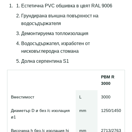
Eстетична PVC обшивка в цвят RAL 9006
Грундирана външна повърхност на
водосъдържателя
Демонтируема топлоизолация
Водосъдържател, изработен от
нисковъглеродна стомана
Долна серпентина S1
PBM R
3000
Вместимост
L
3000
Диаметър D ø без /с изолация
mm
1250/1450
ø1
Височина h без /с изолация hi
mm
2713/2763