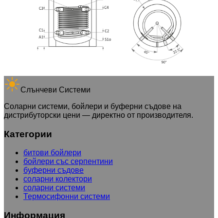
Слънчеви Системи
Соларни системи, бойлери и буферни съдове на
дистрибуторски цени — директно от производителя.
Категории
битови бойлери
бойлери със серпентини
буферни съдове
соларни колектори
соларни системи
Термосифонни системи
Информация