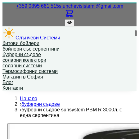
Нашият телефонен номер.
Нашият
+359 0895 661 515
slunchevisistemi@gmail.com
Слънчеви Системи
битови бойлери
бойлери със серпентини
буферни съдове
соларни колектори
соларни системи
Термосифонни системи
Магазин в София
Блог
Контакти
Начало
›
буферни съдове
›
буферни съдове sunsystem PBM R 3000л. с
една серпентина