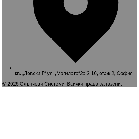
кв. „Левски Г“ ул. „Могилата“2а 2-10, етаж 2, София
©
2026
Слънчеви Системи
. Всички права запазени.