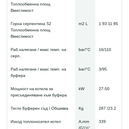
Топлообменна площ
Вместимост
Горна серпентина S2
m2 L
1.93 11.85
Топлообменна площ
Вместимост
Раб.налягане / макс.темп. на
bar/°C
16/110
серп..
Раб.налягане / макс.темп. на
bar/°C
3/95
буфера
Мощност на котела за
kW
27-50
присъединяване към буфера
Тегло Буферен съд / Обшивка
Kg
287 /23.2
Изход топлоносител котел
A,mm
339
/G1½“