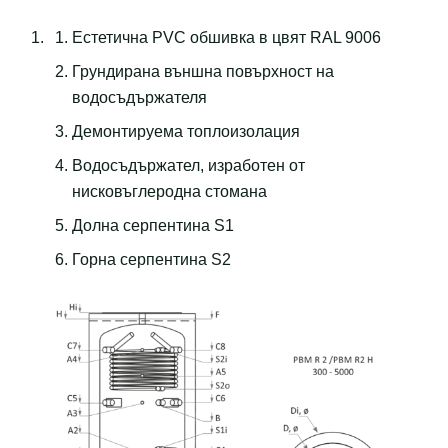
Eстетична PVC обшивка в цвят RAL 9006
Грундирана външна повърхност на
водосъдържателя
Демонтируема топлоизолация
Водосъдържател, изработен от
нисковъглеродна стомана
Долна серпентина S1
Горна серпентина S2