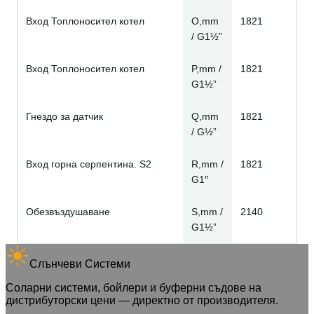
Вход Топлоносител котел
O,mm
1821
/ G1½”
Вход Топлоносител котел
P,mm /
1821
G1½”
Гнездо за датчик
Q,mm
1821
/ G½”
Вход горна серпентина. S2
R,mm /
1821
G1″
Обезвъздушаване
S,mm /
2140
G1½”
Слънчеви Системи
Соларни системи, бойлери и буферни съдове на
дистрибуторски цени — директно от производителя.