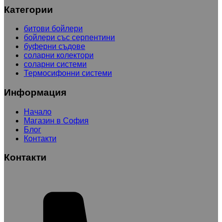
Категории
битови бойлери
бойлери със серпентини
буферни съдове
соларни колектори
соларни системи
Термосифонни системи
Информация
Начало
Магазин в София
Блог
Контакти
Контакти