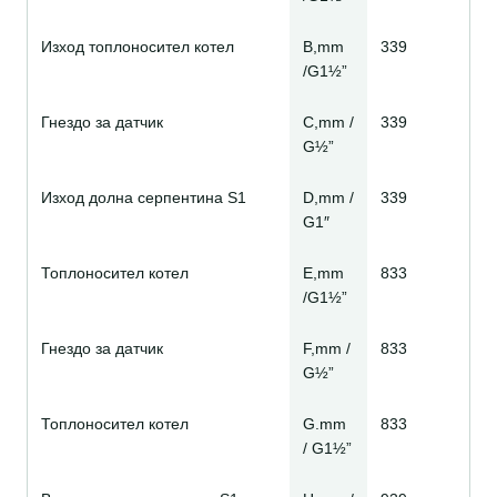
Изход топлоносител котел
B,mm
339
/G1½”
Гнездо за датчик
C,mm /
339
G½”
Изход долна серпентина S1
D,mm /
339
G1″
Топлоносител котел
E,mm
833
/G1½”
Гнездо за датчик
F,mm /
833
G½”
Топлоносител котел
G.mm
833
/ G1½”