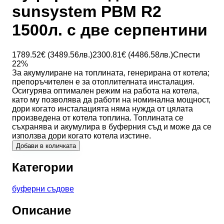
sunsystem PBM R2
1500л. с две серпентини
1789.52
€ (
3489.56
лв.)
2300.81
€ (
4486.58
лв.)
Спести
22
%
За акумулиране на топлината, генерирана от котела;
препоръчителен е за отоплителната инсталация.
Осигурява оптимален режим на работа на котела,
като му позволява да работи на номинална мощност,
дори когато инсталацията няма нужда от цялата
произведена от котела топлина. Топлината се
съхранява и акумулира в буферния съд и може да се
използва дори когато котела изстине.
Добави в количката
Категории
буферни съдове
Описание