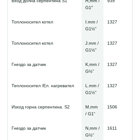
Вход долна серпентина S1
H,mm /
939
G1″
Топлоносител котел
I.mm /
1327
G1½”
Топлоносител котел
J.mm /
1327
G1½”
Гнездо за датчик
K,mm /
1327
G½”
Теплоносител /Ел. нагревател
L.mm /
1327
G1½”
Изход горна серпентина. S2
M,mm
1506
/ G1“
Гнездо за датчик
N,mm /
1611
G½“