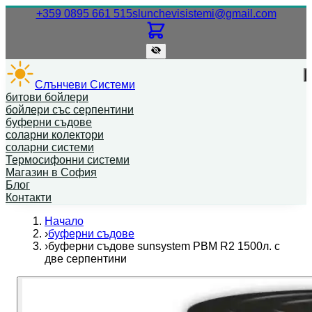
Нашият телефонен номер.
Нашият
+359 0895 661 515
slunchevisistemi@gmail.com
Слънчеви Системи
битови бойлери
бойлери със серпентини
буферни съдове
соларни колектори
соларни системи
Термосифонни системи
Магазин в София
Блог
Контакти
Начало
›
буферни съдове
›
буферни съдове sunsystem PBM R2 1500л. с
две серпентини