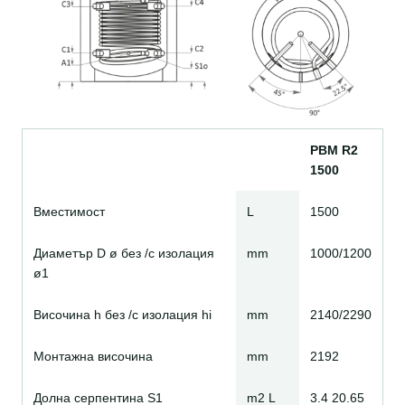
PBM R2
1500
Вместимост
L
1500
Диаметър D ø без /с изолация
mm
1000/1200
ø1
Височина h без /с изолация hi
mm
2140/2290
Монтажна височина
mm
2192
Долна серпентина S1
m2 L
3.4 20.65