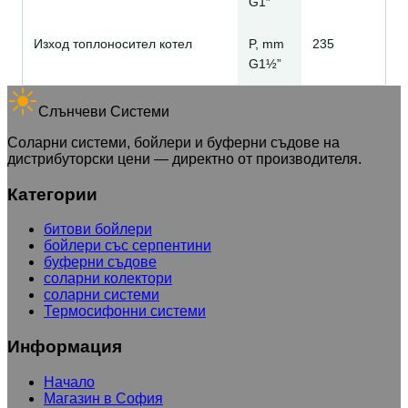
G1″
Изход топлоносител котел
P, mm
235
G1½”
Слънчеви Системи
Соларни системи, бойлери и буферни съдове на
дистрибуторски цени — директно от производителя.
Категории
битови бойлери
бойлери със серпентини
буферни съдове
соларни колектори
соларни системи
Термосифонни системи
Информация
Начало
Магазин в София