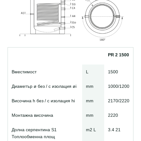
PR 2 1500
Вместимост
L
1500
Диаметър ø без / с изолация øi
mm
1000/1200
Височина h без / с изолация hi
mm
2170/2220
Монтажна височина
mm
2220
Долна серпентина S1
m2 L
3.4 21
Топлообменна площ