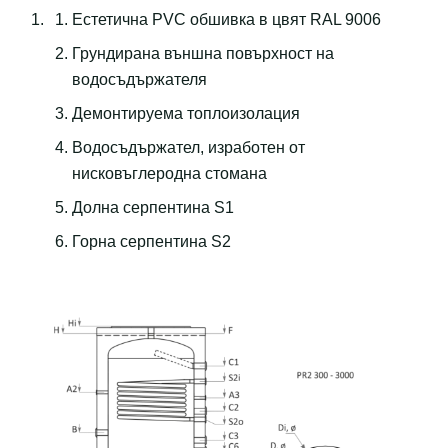
Eстетична PVC обшивка в цвят RAL 9006
Грундирана външна повърхност на
водосъдържателя
Демонтируема топлоизолация
Водосъдържател, изработен от
нисковъглеродна стомана
Долна серпентина S1
Горна серпентина S2