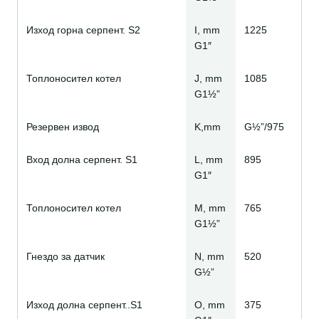
Изход горна серпент. S2
I, mm
1225
G1″
Топлоносител котел
J, mm
1085
G1½”
Резервен извод
K,mm
G½”/975
Вход долна серпент. S1
L, mm
895
G1″
Топлоносител котел
M, mm
765
G1½”
Гнездо за датчик
N, mm
520
G½”
Изход долна серпент..S1
O, mm
375