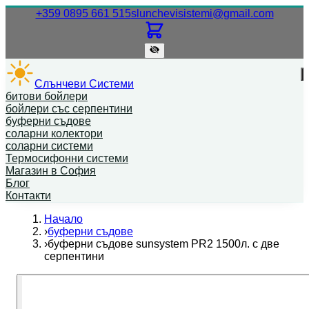
Нашият телефонен номер.
Нашият
+359 0895 661 515
slunchevisistemi@gmail.com
Слънчеви Системи
битови бойлери
бойлери със серпентини
буферни съдове
соларни колектори
соларни системи
Термосифонни системи
Магазин в София
Блог
Контакти
Начало
›
буферни съдове
›
буферни съдове sunsystem PR2 1500л. с две
серпентини