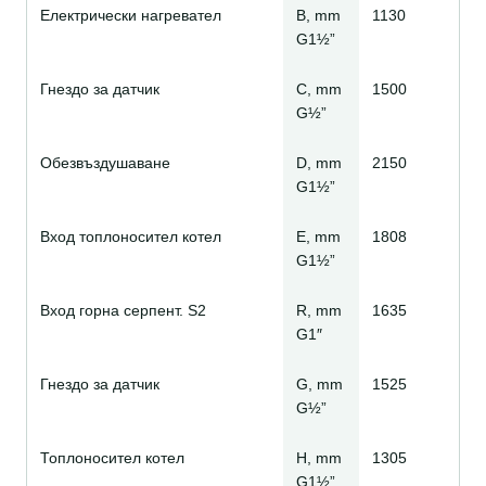
Електрически нагревател
B, mm
1130
G1½”
Гнездо за датчик
C, mm
1500
G½”
Обезвъздушаване
D, mm
2150
G1½”
Вход топлоносител котел
E, mm
1808
G1½”
Вход горна серпент. S2
R, mm
1635
G1″
Гнездо за датчик
G, mm
1525
G½”
Топлоносител котел
H, mm
1305
G1½”