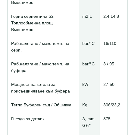
Вместимост
Горна серпентина S2
m2 L
2.4 14.8
Топлообменна площ
Вместимост
Раб.налягане / макс.темп. на
bar/°C
16/110
серп.
Раб.налягане / макс.темп. на
bar/°C
3 / 95
буфера
Мощност на котела за
kW
27-50
присъединяване към буфера
Тегло Буферен съд / Обшивка
Kg
306/23,2
Гнездо за датчик
A, mm
875
G½“