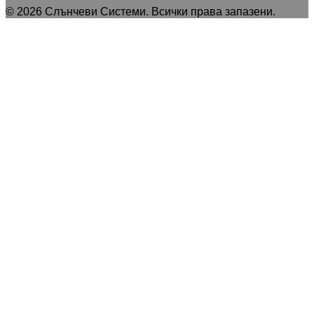
©
2026
Слънчеви Системи
. Всички права запазени.