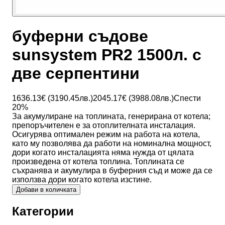
буферни съдове
sunsystem PR2 1500л. с
две серпентини
1636.13
€ (
3190.45
лв.)
2045.17
€ (
3988.08
лв.)
Спести
20
%
За акумулиране на топлината, генерирана от котела;
препоръчителен е за отоплителната инсталация.
Осигурява оптимален режим на работа на котела,
като му позволява да работи на номинална мощност,
дори когато инсталацията няма нужда от цялата
произведена от котела топлина. Топлината се
съхранява и акумулира в буферния съд и може да се
използва дори когато котела изстине.
Добави в количката
Категории