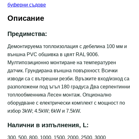
буферни съдове
Описание
Предимства:
Демонтируема топлоизолация с дебелина 100 мм и
външна PVC обшивка в цвят RAL 9006.
Мултипозиционно монтиране на температурен
датчик. Грундирана външна повърхност. Всички
изводи са с вътрешни резби. Връзките вход/изход са
разположени под ъгъл 180 градуса Два серпентинни
топлообменника Лесен монтаж. Опционално
оборудване с електрически комплект с мощност по
избор 3kW; 4.5kW; 6kW и 7.5kW.
Налични в изпълнения, L:
300, 500, 800, 1000, 1500, 2000, 2500, 3000