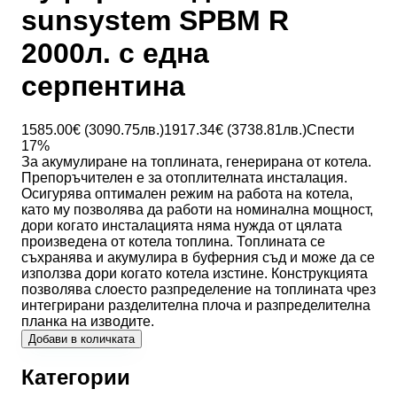
sunsystem SPBM R
2000л. с една
серпентина
1585.00
€ (
3090.75
лв.)
1917.34
€ (
3738.81
лв.)
Спести
17
%
За акумулиране на топлината, генерирана от котела.
Препоръчителен е за отоплителната инсталация.
Осигурява оптимален режим на работа на котела,
като му позволява да работи на номинална мощност,
дори когато инсталацията няма нужда от цялата
произведена от котела топлина. Топлината се
съхранява и акумулира в буферния съд и може да се
използва дори когато котела изстине. Конструкцията
позволява слоесто разпределение на топлината чрез
интегрирани разделителна плоча и разпределителна
планка на изводите.
Добави в количката
Категории