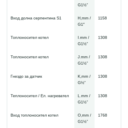
G1½”
Вход долна серпентина S1
H,mm /
1158
G1″
Топлоносител котел
I.mm /
1308
G1½”
Топлоносител котел
J.mm /
1308
G1½”
Гнездо за датчик
K,mm /
1308
G½”
Теплоносител / Ел. нагревател
L.mm /
1308
G1½”
Вход топлоносител котел
O,mm /
1768
G1½”