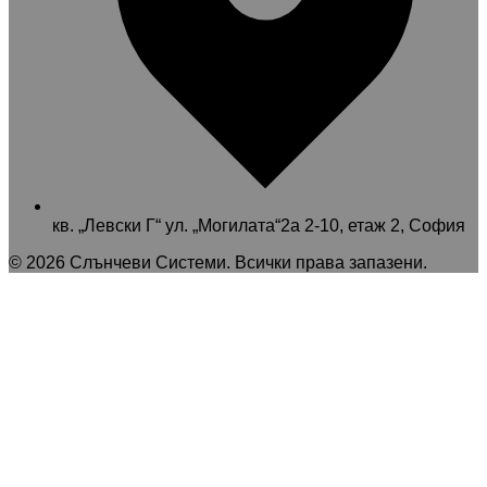
кв. „Левски Г“ ул. „Могилата“2а 2-10, етаж 2, София
©
2026
Слънчеви Системи
. Всички права запазени.