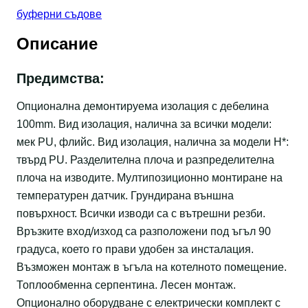
буферни съдове
Описание
Предимства:
Опционална демонтируема изолация с дебелина
100mm. Вид изолация, налична за всички модели:
мек PU, флийс. Вид изолация, налична за модели Н*:
твърд PU. Разделителна плоча и разпределителна
плоча на изводите. Мултипозиционно монтиране на
температурен датчик. Грундирана външна
повърхност. Всички изводи са с вътрешни резби.
Връзките вход/изход са разположени под ъгъл 90
градуса, което го прави удобен за инсталация.
Възможен монтаж в ъгъла на котелното помещение.
Топлообменна серпентина. Лесен монтаж.
Опционално оборудване с електрически комплект с