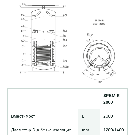
SPBM R
2000
Вместимост
L
2000
Диаметър D ø без /с изолация
mm
1200/1400