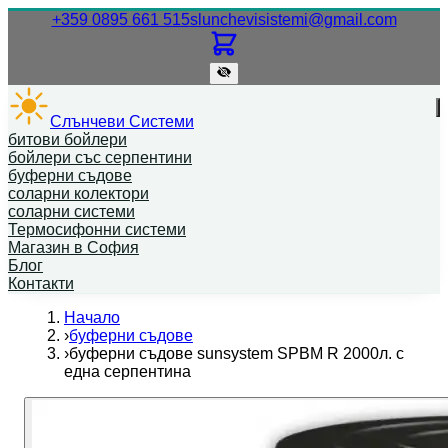
Нашият телефонен номер.
Нашият
+359 0895 661 515
slunchevisistemi@gmail.com
Слънчеви Системи
битови бойлери
бойлери със серпентини
буферни съдове
соларни колектори
соларни системи
Термосифонни системи
Магазин в София
Блог
Контакти
Начало
›
буферни съдове
›
буферни съдове sunsystem SPBM R 2000л. с
една серпентина