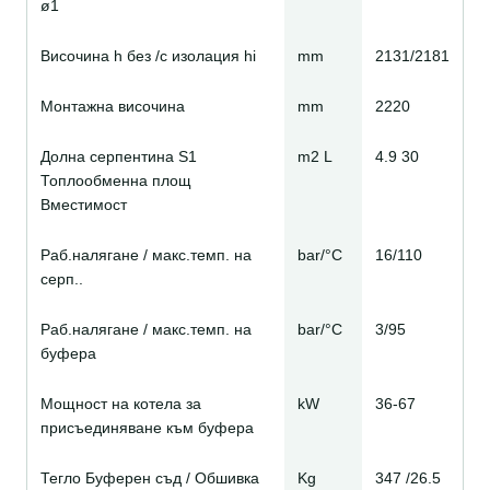
ø1
Височина h без /с изолация hi
mm
2131/2181
Монтажна височина
mm
2220
Долна серпентина S1
m2 L
4.9 30
Топлообменна площ
Вместимост
Раб.налягане / макс.темп. на
bar/°C
16/110
серп..
Раб.налягане / макс.темп. на
bar/°C
3/95
буфера
Мощност на котела за
kW
36-67
присъединяване към буфера
Тегло Буферен съд / Обшивка
Kg
347 /26.5