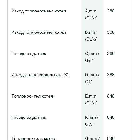
Изход топлоносител котел
A,mm
388
/G1½“
Изход топлоносител котел
B,mm
388
/G1½”
Гнездо за датчик
C,mm /
388
G½”
Изход долна серпентина S1
D,mm /
388
G1″
Топлоносител котел
E,mm
848
/G1½”
Гнездо за датчик
F,mm /
848
G½”
Теплоноситель котла
G.mm /
848