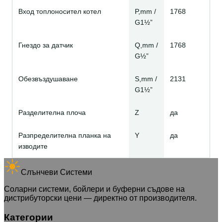
Вход топлоносител котел
P,mm /
1768
G1½”
Гнездо за датчик
Q,mm /
1768
G½”
Обезвъздушаване
S,mm /
2131
G1½”
Разделителна плоча
Z
да
Разпределителна планка на
Y
да
изводите
Слънчеви Системи
Соларни системи, бойлери и буферни съдове на
дистрибуторски цени — директно от производителя.
Категории