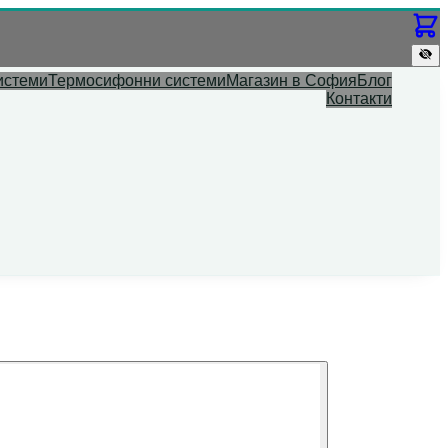
истеми
Термосифонни системи
Магазин в София
Блог
Контакти