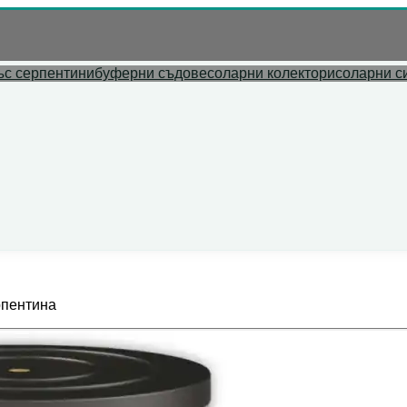
л адрес.
ъс серпентини
буферни съдове
соларни колектори
соларни с
рпентина