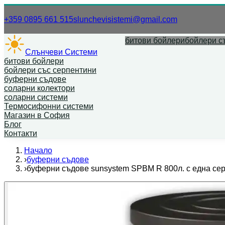
Нашият телефонен номер.
Нашият имей
+359 0895 661 515
slunchevisistemi@gmail.com
битови бойлери
бойлери с
Слънчеви Системи
битови бойлери
бойлери със серпентини
буферни съдове
соларни колектори
соларни системи
Термосифонни системи
Магазин в София
Блог
Контакти
Начало
›
буферни съдове
›
буферни съдове sunsystem SPBM R 800л. с една се