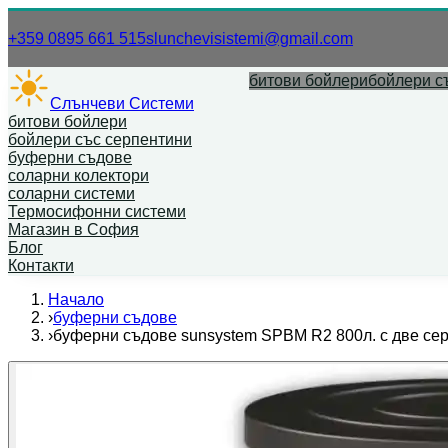
Нашият телефонен номер.
Нашият имей
+359 0895 661 515
slunchevisistemi@gmail.com
битови бойлери
бойлери с
Слънчеви Системи
битови бойлери
бойлери със серпентини
буферни съдове
соларни колектори
соларни системи
Термосифонни системи
Магазин в София
Блог
Контакти
Начало
›
буферни съдове
›
буферни съдове sunsystem SPBM R2 800л. с две се