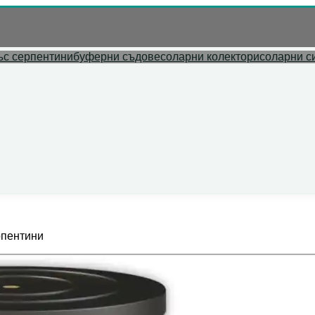
л адрес.
ъс серпентини
буферни съдове
соларни колектори
соларни с
рпентини