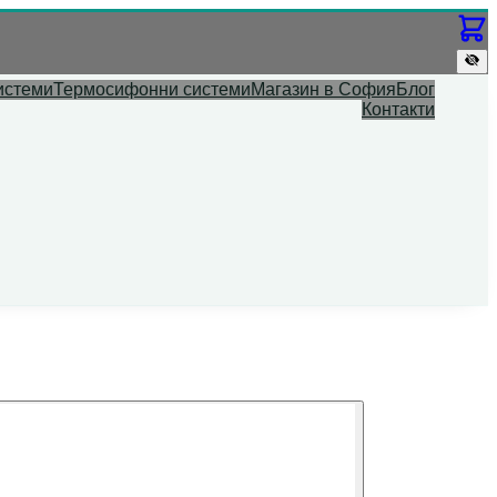
истеми
Термосифонни системи
Магазин в София
Блог
Контакти