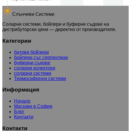
Слънчеви Системи
Соларни системи, бойлери и буферни съдове на
дистрибуторски цени — директно от производителя.
Категории
битови бойлери
бойлери със серпентини
буферни съдове
соларни колектори
соларни системи
Термосифонни системи
Информация
Начало
Магазин в София
Блог
Контакти
Контакти