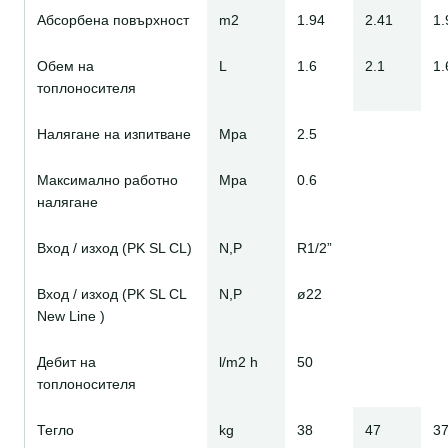
Абсорбена повърхност
m2
1.94
2.41
1.
Обем на
L
1.6
2.1
1.
топлоносителя
Налягане на изпитване
Mpa
2.5
Максимално работно
Mpa
0.6
налягане
Вход / изход (PK SL CL)
N,P
R1/2”
Вход / изход (PK SL CL
N,P
ø22
New Line )
Дебит на
l/m2 h
50
топлоносителя
Тегло
kg
38
47
3