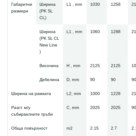
Габаритни
Ширина
L1 , mm
1030
1258
2
размери
(PK SL
CL)
Ширина
L1 , mm
1060
1288
2
(PK SL CL
New Line
)
Височина
H , mm
2125
2125
1
Дебелина
D, mm
90
90
9
Ширина на рамката
L2, mm
1000
1228
2
Разст. м/у
C, mm
2025
2025
9
събираелните тръби
Обща повърхност
m2
2.15
2.7
2.