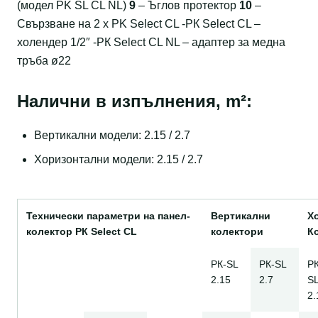
(модел PK SL CL NL)
9
– Ъглов протектор
10
–
Свързване на 2 x PK Select CL -РК Select CL –
холендер 1/2″ -РК Select CL NL – адаптер за медна
тръба ø22
Налични в изпълнения, m²:
Вертикални модели: 2.15 / 2.7
Хоризонтални модели: 2.15 / 2.7
Технически параметри на панел-
Вертикални
Х
колектор РК Select CL
колектори
К
РК-SL
РК-SL
Р
2.15
2.7
S
2.