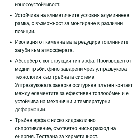
износоустойчивост.
Устойчива на климатичните условия алуминиева
рамка, с възможност за монтиране в различни
позиции.
Изолация от каменна вата редуцира топлинните
загуби към атмосферата.
Абсорбер с конструкция тип арфа. Произведен от
медни тръби, фино заварени чрез ултразвукова
технология към тръбната система.
Ултразвуковата заварка осигурява плътен контакт
между елементите за ефективен топлообмен и е
устойчива на механични и температурни
деформации.
Тръбна арфа с ниско хидравлично
съпротивление, съответно нисък разход на
енергия. Тествана за херметичност.