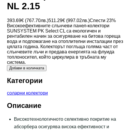
NL 2.15
393.69
€ (
767.70
лв.)
511.29
€ (
997.02
лв.)
Спести
23
%
Високоефективните слънчеви панел-колектори
SUNSYSTEM PK Select CL са екологичен и
рентабилен начин за осигуряване на битова гореща
вода и подпомагане на отоплителни инсталации през
цялата година. Колекторът поглъща голяма част от
слънчевите лъчи и предава енергията на флуида
топлоносител, който циркулира в тръбната му
система.
Добави в количката
Категории
соларни колектори
Описание
Високотехнологичното селективно покритие на
абсорбера осигурява висока ефективност и