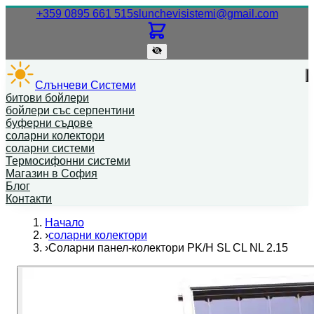
Нашият телефонен номер.
Нашият
+359 0895 661 515
slunchevisistemi@gmail.com
Слънчеви Системи
битови бойлери
бойлери със серпентини
буферни съдове
соларни колектори
соларни системи
Термосифонни системи
Магазин в София
Блог
Контакти
Начало
›
соларни колектори
›
Соларни панел-колектори PK/H SL CL NL 2.15