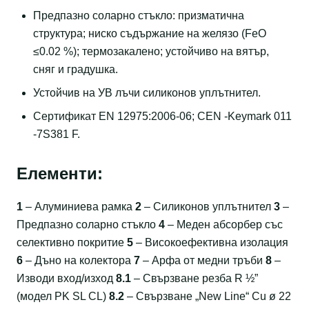
Предпазно соларно стъкло: призматична
структура; ниско съдържание на желязо (FeO
≤0.02 %); термозакалено; устойчиво на вятър,
сняг и градушка.
Устойчив на УВ лъчи силиконов уплътнител.
Сертификат EN 12975:2006-06; CEN -Keymark 011
-7S381 F.
Елементи:
1
– Алуминиева рамка
2
– Силиконов уплътнител
3
–
Предпазно соларно стъкло
4
– Меден абсорбер със
селективно покритие
5
– Високоефективна изолация
6
– Дъно на колектора
7
– Арфа от медни тръби
8
–
Изводи вход/изход
8.1
– Свързване резба R ½”
(модел PK SL CL)
8.2
– Свързване „New Line“ Cu ø 22