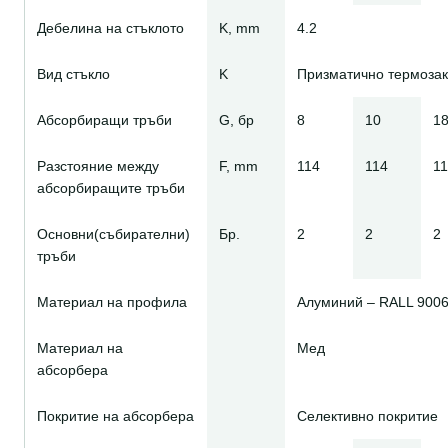
Дебелина на стъклото
K, mm
4.2
Вид стъкло
K
Призматично термозак
Абсорбиращи тръби
G, бр
8
10
1
Разстояние между
F, mm
114
114
1
абсорбиращите тръби
Основни(събирателни)
Бр.
2
2
2
тръби
Материал на профила
Алуминий – RALL 900
Материал на
Мед
абсорбера
Покритие на абсорбера
Селективно покритие