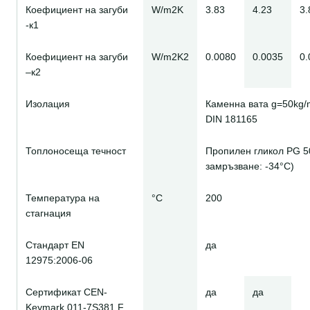
Коефициент на загуби
W/m2K
3.83
4.23
3.
-к1
Коефициент на загуби
W/m2K2
0.0080
0.0035
0.
–к2
Изолация
Каменна вата g=50kg
DIN 181165
Топлоносеща течност
Пропилен гликол PG 5
замръзване: -34°C)
Температура на
°C
200
стагнация
Стандарт EN
да
12975:2006-06
Сертификат CEN-
да
да
Keymark 011-7S381 F