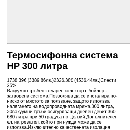
Термосифонна система
HP 300 литра
1738.39
€ (
3389.86
лв.)
2326.38
€ (
4536.44
лв.)
Спести
25
%
Вакуумно тръбен соларен колектор с бойлер -
затворена система.Позволява да се инсталира по-
ниско от мястото за ползване, защото използва
налягането на водопроводната мрежа.300 литра,
30вакуумни тръби осигуряващи дневен дебит 360-
680 литра при 50 градуса по Целзий.Допълнителен
ел. нагревател, който при нужда може да се
използва.Изключително качествената изолация