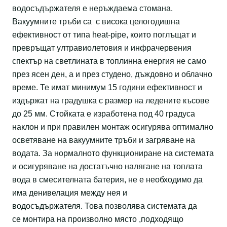
водосъдържателя е неръждаема стомана.
Вакуумните тръби са с висока целогодишна
ефективност от типа heat-pipe, които поглъщат и
превръщат ултравиолетовия и инфрачервения
спектър на светлината в топлинна енергия не само
през ясен ден, а и през студено, дъждовно и облачно
време. Те имат минимум 15 години ефективност и
издържат на градушка с размер на ледените късове
до 25 мм. Стойката е изработена под 40 градуса
наклон и при правилен монтаж осигурява оптимално
осветяване на вакуумните тръби и загряване на
водата. За нормалното функциониране на системата
и осигуряване на достатъчно налягане на топлата
вода в смесителната батерия, не е необходимо да
има денивелация между нея и
водосъдържателя. Това позволява системата да
се монтира на произволно място ,подходящо