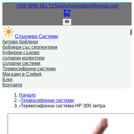
Нашият телефонен номер.
Нашият
+359 0895 661 515
slunchevisistemi@gmail.com
Слънчеви Системи
битови бойлери
бойлери със серпентини
буферни съдове
соларни колектори
соларни системи
Термосифонни системи
Магазин в София
Блог
Контакти
Начало
›
Термосифонни системи
›
Термосифонна система HP 300 литра