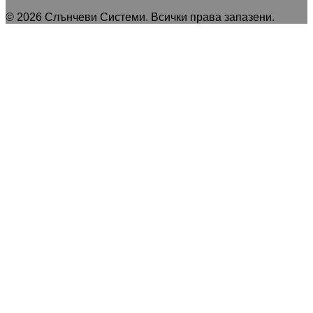
©
2026
Слънчеви Системи
. Всички права запазени.