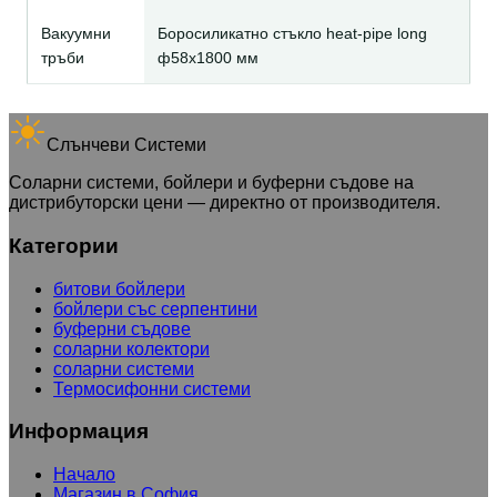
Вакуумни
Боросиликатно стъкло heat-pipe long
тръби
ф58x1800 мм
Слънчеви Системи
Соларни системи, бойлери и буферни съдове на
дистрибуторски цени — директно от производителя.
Категории
битови бойлери
бойлери със серпентини
буферни съдове
соларни колектори
соларни системи
Термосифонни системи
Информация
Начало
Магазин в София