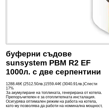
буферни съдове
sunsystem PBM R2 EF
1000л. с две серпентини
1288.46
€ (
2512.50
лв.)
1559.44
€ (
3040.91
лв.)
Спести
17
%
За акумулиране на топлината, генерирана от котела.
Препоръчителен е за отоплителната инсталация.
Осигурява оптимален режим на работа на котела,
като му позволява да работи на номинална мощност,