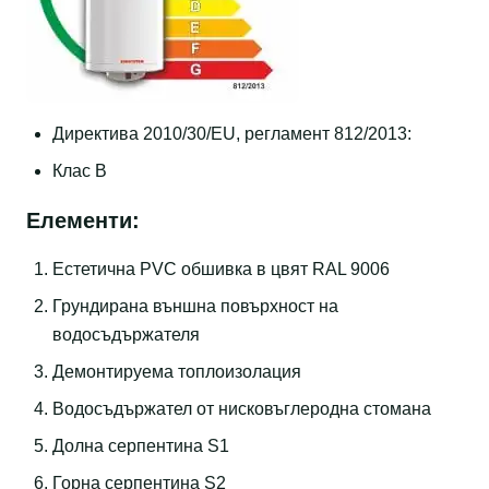
Директива 2010/30/EU, регламент 812/2013:
Клас B
Елементи:
Eстетична PVC обшивка в цвят RAL 9006
Грундирана външна повърхност на
водосъдържателя
Демонтируема топлоизолация
Водосъдържател от нисковъглеродна стомана
Долна серпентина S1
Горна серпентина S2