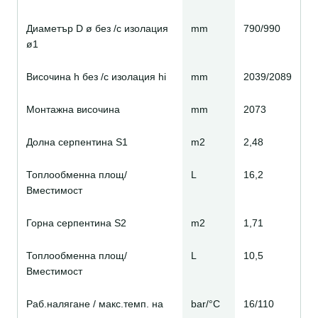
Диаметър D ø без /с изолация
mm
790/990
ø1
Височина h без /с изолация hi
mm
2039/2089
Монтажна височина
mm
2073
Долна серпентина S1
m2
2,48
Топлообменна площ/
L
16,2
Вместимост
Горна серпентина S2
m2
1,71
Топлообменна площ/
L
10,5
Вместимост
Раб.налягане / макс.темп. на
bar/°C
16/110