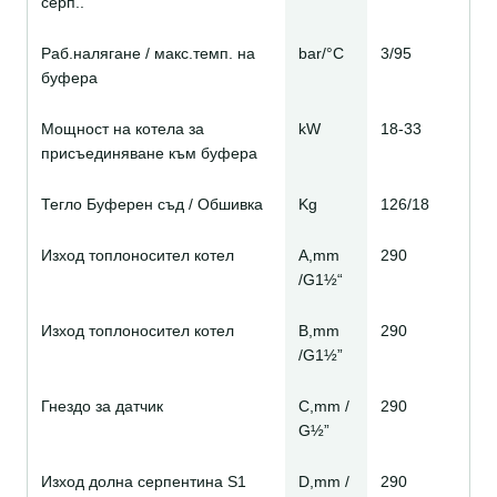
серп..
Раб.налягане / макс.темп. на
bar/°C
3/95
буфера
Мощност на котела зa
kW
18-33
присъединяване към буфера
Тегло Буферен съд / Обшивка
Kg
126/18
Изход топлоносител котел
A,mm
290
/G1½“
Изход топлоносител котел
B,mm
290
/G1½”
Гнездо за датчик
C,mm /
290
G½”
Изход долна серпентина S1
D,mm /
290