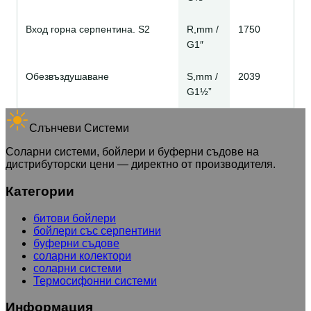
Вход горна серпентина. S2
R,mm /
1750
G1″
Обезвъздушаване
S,mm /
2039
G1½”
Слънчеви Системи
Соларни системи, бойлери и буферни съдове на
дистрибуторски цени — директно от производителя.
Категории
битови бойлери
бойлери със серпентини
буферни съдове
соларни колектори
соларни системи
Термосифонни системи
Информация