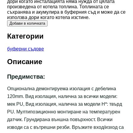
дори когато инсталацията няма нужда от цялата
произведена от котела топлина. Топлината се
съхранява и акумулира в буферния съд и може да се
използва дори когато котела изстине.
Добави в количката
Категории
буферни съдове
Описание
Предимства:
Опционална демонтируема изолация с дебелина
120mm. Вид изолация, налична за всички модели:
мек PU, Вид изолация, налична за модели Н*: твърд
PU. Мултипозиционно монтиране на температурен
датчик. Грундирана външна повърхност. Всички
изводи са с вътрешни резби. Връзките вход/изход са