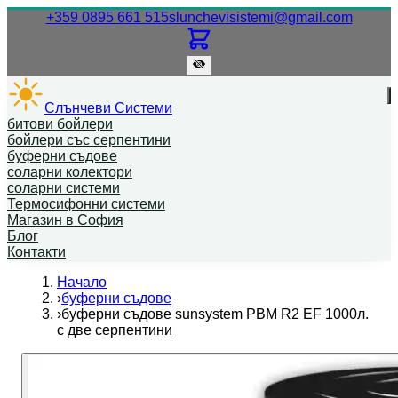
Нашият телефонен номер.
Нашият
+359 0895 661 515
slunchevisistemi@gmail.com
Слънчеви Системи
битови бойлери
бойлери със серпентини
буферни съдове
соларни колектори
соларни системи
Термосифонни системи
Магазин в София
Блог
Контакти
Начало
›
буферни съдове
›
буферни съдове sunsystem PBM R2 EF 1000л.
с две серпентини