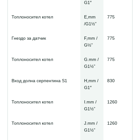
G1″
Топлоносител котел
E,mm
775
/G1½”
Гнездо за датчик
F,mm /
775
G½”
Топлоносител котел
G.mm /
775
G1½”
Вход долна серпентина S1
H,mm /
830
G1″
Топлоносител котел
I.mm /
1260
G1½”
Топлоносител котел
J.mm /
1260
G1½”