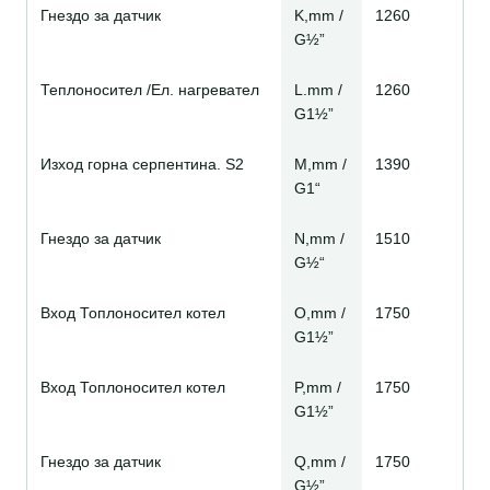
Гнездо за датчик
K,mm /
1260
G½”
Теплоносител /Ел. нагревател
L.mm /
1260
G1½”
Изход горна серпентина. S2
M,mm /
1390
G1“
Гнездо за датчик
N,mm /
1510
G½“
Вход Топлоносител котел
O,mm /
1750
G1½”
Вход Топлоносител котел
P,mm /
1750
G1½”
Гнездо за датчик
Q,mm /
1750
G½”