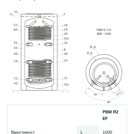
PBM R2
EF
Вместимост
L
1000