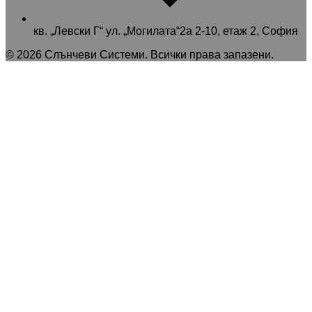
кв. „Левски Г“ ул. „Могилата“2а 2-10, етаж 2, София
©
2026
Слънчеви Системи
. Всички права запазени.