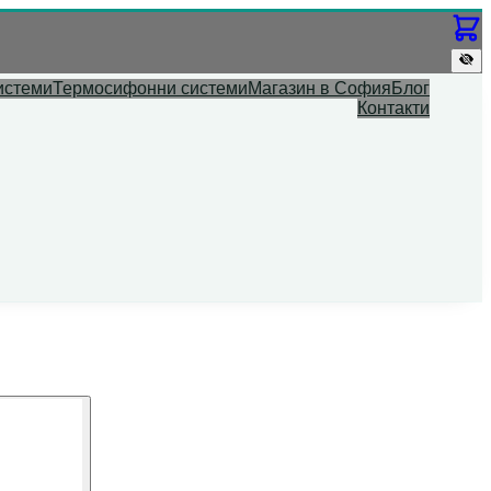
истеми
Термосифонни системи
Магазин в София
Блог
Контакти