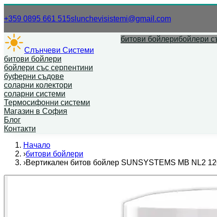
Нашият телефонен номер.
Нашият имей
+359 0895 661 515
slunchevisistemi@gmail.com
битови бойлери
бойлери с
Слънчеви Системи
битови бойлери
бойлери със серпентини
буферни съдове
соларни колектори
соларни системи
Термосифонни системи
Магазин в София
Блог
Контакти
Начало
›
битови бойлери
›
Вертикален битов бойлер SUNSYSTEMS MB NL2 1