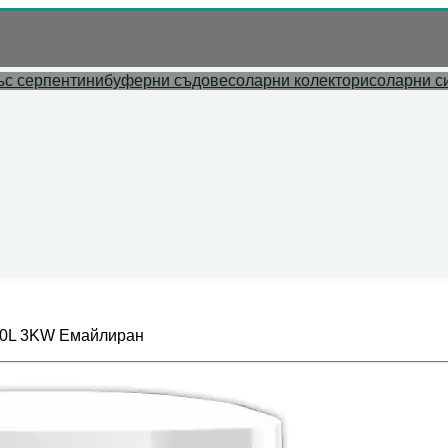
л адрес.
ъс серпентини
буферни съдове
соларни колектори
соларни с
20L 3KW Емайлиран