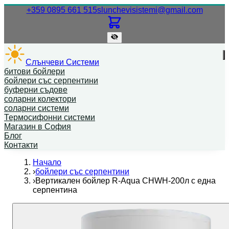
Нашият телефонен номер.
Нашият
+359 0895 661 515
slunchevisistemi@gmail.com
Слънчеви Системи
битови бойлери
бойлери със серпентини
буферни съдове
соларни колектори
соларни системи
Термосифонни системи
Магазин в София
Блог
Контакти
Начало
›
бойлери със серпентини
›
Вертикален бойлер R-Aqua CHWH-200л с една
серпентина