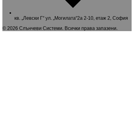
кв. „Левски Г“ ул. „Могилата“2а 2-10, етаж 2, София
©
2026
Слънчеви Системи
. Всички права запазени.