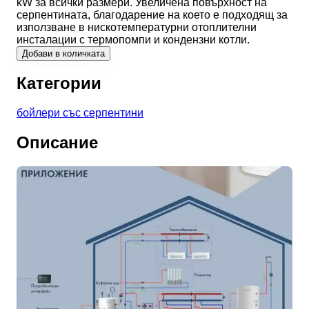
kW за всички размери. Увеличена повърхност на
серпентината, благодарение на което е подходящ за
използване в нискотемпературни отоплителни
инсталации с термопомпи и кондензни котли.
Добави в количката
Категории
бойлери със серпентини
Описание