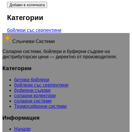
Добави в количката
Категории
бойлери със серпентини
Слънчеви Системи
Соларни системи, бойлери и буферни съдове на
дистрибуторски цени — директно от производителя.
Категории
битови бойлери
бойлери със серпентини
буферни съдове
соларни колектори
соларни системи
Термосифонни системи
Информация
Начало