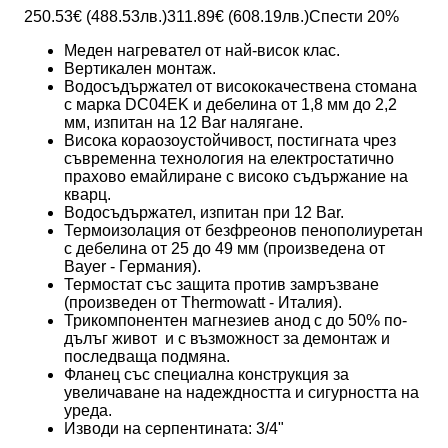
250.53
€ (
488.53
лв.)
311.89
€ (
608.19
лв.)
Спести
20
%
Меден нагревател от най-висок клас.
Вертикален монтаж.
Водосъдържател от висококачествена стомана
с марка DC04EK и дебелина от 1,8 мм до 2,2
мм, изпитан на 12 Bar налягане.
Висока корaозоустойчивост, постигната чрез
съвременна технология на електростатично
прахово емайлиране с високо съдържание на
кварц.
Водосъдържател, изпитан при 12 Bar.
Термоизолация от безфреонов пенополиуретан
с дебелина от 25 до 49 мм (произведенa от
Bayer - Германия).
Термостат със защита против замръзване
(произведен от Thermowatt - Италия).
Трикомпонентен магнезиев анод с до 50% по-
дълъг живот и с възможност за демонтаж и
последваща подмяна.
Фланец със специална конструкция за
увеличаване на надеждността и сигурността на
уреда.
Изводи на серпентината: 3/4"