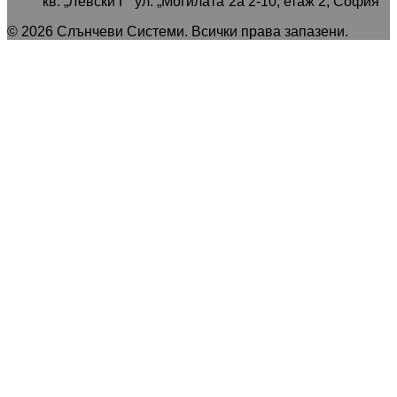
кв. „Левски Г“ ул. „Могилата“2а 2-10, етаж 2, София
©
2026
Слънчеви Системи
. Всички права запазени.