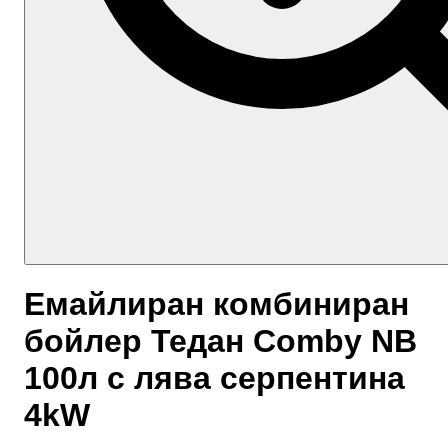
Емайлиран комбиниран
бойлер Тедан Comby NB
100л с лява серпентина
4kW