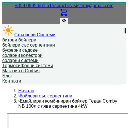
Нашият телефонен номер.
Нашият
+359 0895 661 515
slunchevisistemi@gmail.com
Слънчеви Системи
битови бойлери
бойлери със серпентини
буферни съдове
соларни колектори
соларни системи
Термосифонни системи
Магазин в София
Блог
Контакти
Начало
›
бойлери със серпентини
›
Емайлиран комбиниран бойлер Тедан Comby
NB 100л с лява серпентина 4kW