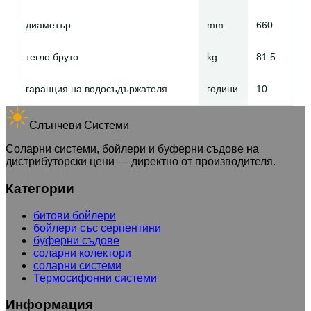
диаметър
mm
660
тегло бруто
kg
81.5
гаранция на водосъдържателя
години
10
Слънчеви Системи
Соларни системи, бойлери и буферни съдове на
дистрибуторски цени — директно от производителя.
Категории
битови бойлери
бойлери със серпентини
буферни съдове
соларни колектори
соларни системи
Термосифонни системи
Информация