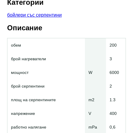
Категории
бойлери със серпентини
Описание
обем
200
брой нагреватели
3
мощност
W
6000
брой серпентини
2
площ на серпентините
m2
1.3
напрежение
V
400
работно налягане
mPa
0,6