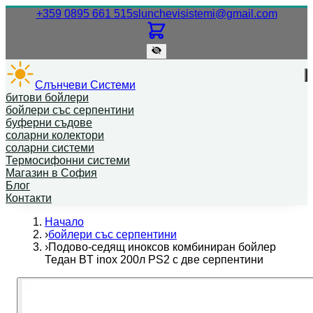
Нашият телефонен номер.
Нашият
+359 0895 661 515
slunchevisistemi@gmail.com
Слънчеви Системи
битови бойлери
бойлери със серпентини
буферни съдове
соларни колектори
соларни системи
Термосифонни системи
Магазин в София
Блог
Контакти
Начало
›
бойлери със серпентини
›
Подово-седящ иноксов комбиниран бойлер
Тедан BT inox 200л PS2 с две серпентини