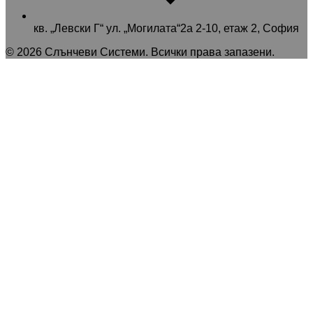
кв. „Левски Г“ ул. „Могилата“2а 2-10, етаж 2, София
©
2026
Слънчеви Системи
. Всички права запазени.