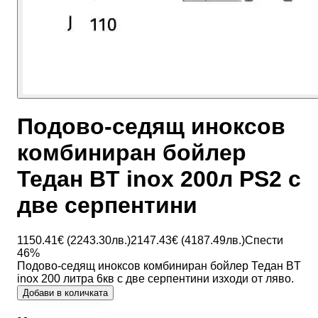
Подово-седящ иноксов
комбиниран бойлер
Тедан BT inox 200л PS2 с
две серпентини
1150.41
€ (
2243.30
лв.)
2147.43
€ (
4187.49
лв.)
Спести
46
%
Подово-седящ иноксов комбиниран бойлер Тедан BT
inox 200 литра 6кв с две серпентини изходи от ляво.
Добави в количката