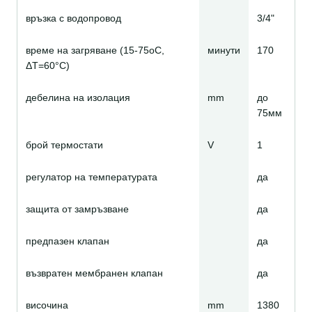
връзка с водопровод
3/4"
време на загряване (15-75оС,
минути
170
ΔТ=60°С)
дебелина на изолация
mm
до
75мм
брой термостати
V
1
регулатор на температурата
да
защита от замръзване
да
предпазен клапан
да
възвратен мембранен клапан
да
височина
mm
1380