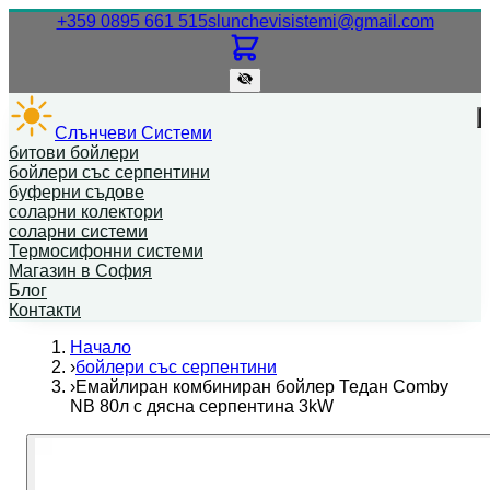
Нашият телефонен номер.
Нашият
+359 0895 661 515
slunchevisistemi@gmail.com
Слънчеви Системи
битови бойлери
бойлери със серпентини
буферни съдове
соларни колектори
соларни системи
Термосифонни системи
Магазин в София
Блог
Контакти
Начало
›
бойлери със серпентини
›
Емайлиран комбиниран бойлер Тедан Comby
NB 80л с дясна серпентина 3kW