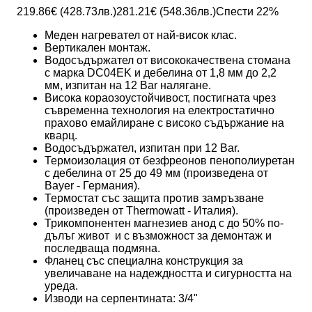
219.86
€ (
428.73
лв.)
281.21
€ (
548.36
лв.)
Спести
22
%
Меден нагревател от най-висок клас.
Вертикален монтаж.
Водосъдържател от висококачествена стомана
с марка DC04EK и дебелина от 1,8 мм до 2,2
мм, изпитан на 12 Bar налягане.
Висока корaозоустойчивост, постигната чрез
съвременна технология на електростатично
прахово емайлиране с високо съдържание на
кварц.
Водосъдържател, изпитан при 12 Bar.
Термоизолация от безфреонов пенополиуретан
с дебелина от 25 до 49 мм (произведенa от
Bayer - Германия).
Термостат със защита против замръзване
(произведен от Thermowatt - Италия).
Трикомпонентен магнезиев анод с до 50% по-
дълъг живот и с възможност за демонтаж и
последваща подмяна.
Фланец със специална конструкция за
увеличаване на надеждността и сигурността на
уреда.
Изводи на серпентината: 3/4"