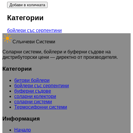
Добави в количката
Категории
бойлери със серпентини
Слънчеви Системи
Соларни системи, бойлери и буферни съдове на
дистрибуторски цени — директно от производителя.
Категории
битови бойлери
бойлери със серпентини
буферни съдове
соларни колектори
соларни системи
Термосифонни системи
Информация
Начало