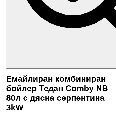
Емайлиран комбиниран
бойлер Тедан Comby NB
80л с дясна серпентина
3kW