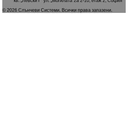
кв. „Левски Г“ ул. „Могилата“2а 2-10, етаж 2, София
©
2026
Слънчеви Системи
. Всички права запазени.