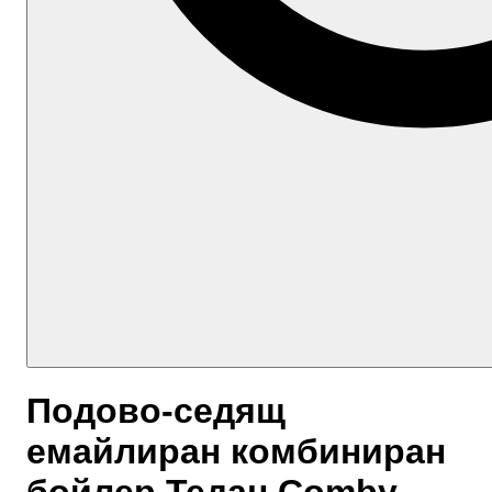
Подово-седящ
емайлиран комбиниран