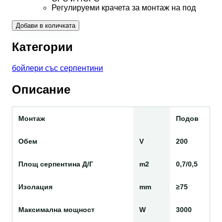
Регулируеми крачета за монтаж на под
Добави в количката
Категории
бойлери със серпентини
Описание
Монтаж
Подов
Обем
V
200
Площ серпентина Д/Г
m2
0,7/0,5
Изолация
mm
≥75
Максимална мощност
W
3000