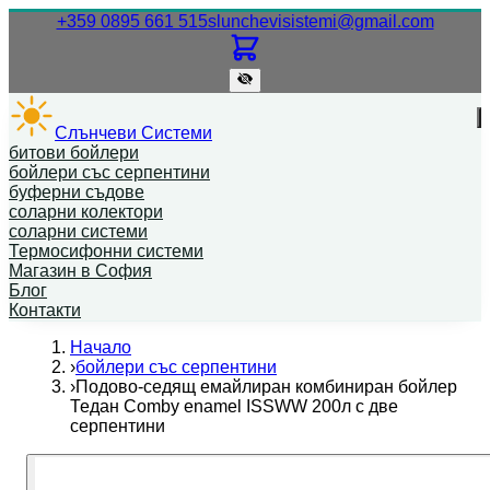
Нашият телефонен номер.
Нашият
+359 0895 661 515
slunchevisistemi@gmail.com
Слънчеви Системи
битови бойлери
бойлери със серпентини
буферни съдове
соларни колектори
соларни системи
Термосифонни системи
Магазин в София
Блог
Контакти
Начало
›
бойлери със серпентини
›
Подово-седящ емайлиран комбиниран бойлер
Тедан Comby enamel ISSWW 200л с две
серпентини