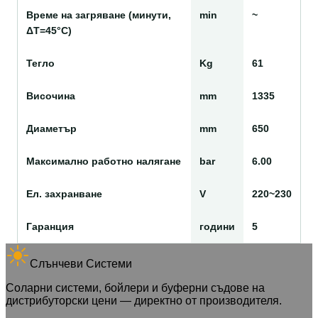
Време на загряване (минути,
min
~
ΔТ=45°С)
Тегло
Kg
61
Височина
mm
1335
Диаметър
mm
650
Максимално работно налягане
bar
6.00
Ел. захранване
V
220~230
Гаранция
години
5
Слънчеви Системи
Соларни системи, бойлери и буферни съдове на
дистрибуторски цени — директно от производителя.