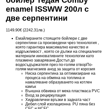
бойлер Тедан Comby
enamel ISSWW 200л с
две серпентини
1149.90
€ (
2242.31
лв.)
Емайлираните стоящите бойлери с две
серпентини са произведени чрез технология ,
която гарантира максимално качество и
издръжливост , която се дължи на специалните
материали ииновативните технологии като
плазмено заваряване.Достъп до
водосъдържателя през по-голям отворПо-
голям магнезиев анод за защита от корозия
Ниска серпентина за оптимизиране на
процеса на обмяна на топлина и
намаляване образуването на котлен
камък
Външна обвивка от мека пластмаса PVC
Вход за рециркулация
Хидравлични връзки в задната част
Дебел слой изолационна PU пяна без
CFC и HCFC