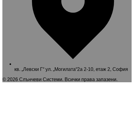
кв. „Левски Г“ ул. „Могилата“2а 2-10, етаж 2, София
©
2026
Слънчеви Системи
. Всички права запазени.