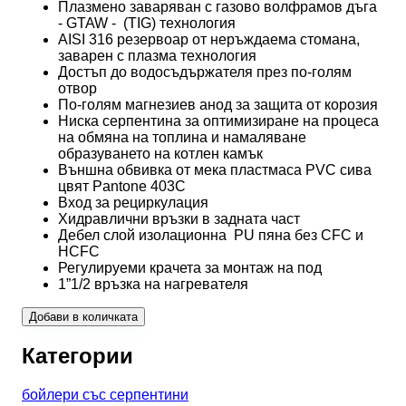
Плазмено заваряван с газово волфрамов дъга
- GTAW - (TIG) технология
AISI 316 резервоар от неръждаема стомана,
заварен с плазма технология
Достъп до водосъдържателя през по-голям
отвор
По-голям магнезиев анод за защита от корозия
Ниска серпентина за оптимизиране на процеса
на обмяна на топлина и намаляване
образуването на котлен камък
Външна обвивка от мека пластмаса PVC сива
цвят Pantone 403C
Вход за рециркулация
Хидравлични връзки в задната част
Дебел слой изолационна PU пяна без CFC и
HCFC
Регулируеми крачета за монтаж на под
1”1/2 връзка на нагревателя
Добави в количката
Категории
бойлери със серпентини