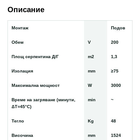
Описание
Монтаж
Подов
Обем
V
200
Площ серпентина Д/Г
m2
1,3
Изолация
mm
≥75
Максимална мощност
W
3000
Време на загряване (минути,
min
~
ΔТ=45°С)
Тегло
Kg
48
Височина
mm
1524