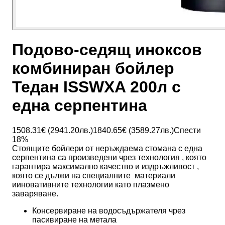
Подово-седящ иноксов
комбиниран бойлер
Тедан ISSWXA 200л с
една серпентина
1508.31
€ (
2941.20
лв.)
1840.65
€ (
3589.27
лв.)
Спести
18
%
Стоящите бойлери от неръждаема стомана с една
серпентина са произведени чрез технология , която
гарантира максимално качество и издръжливост ,
която се дължи на специалните материали
ииновативните технологии като плазмено
заваряване.
Консервиране на водосъдържателя чрез
пасивиране на метала