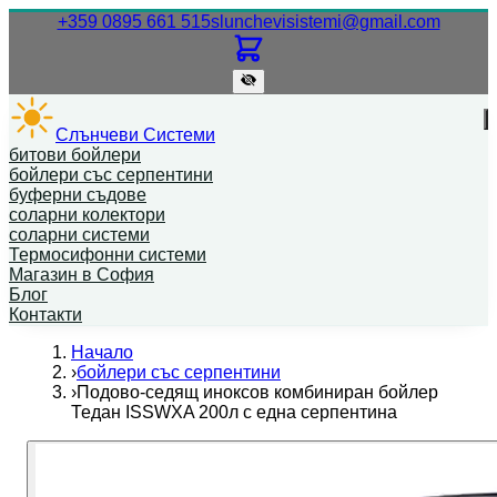
Нашият телефонен номер.
Нашият
+359 0895 661 515
slunchevisistemi@gmail.com
Слънчеви Системи
битови бойлери
бойлери със серпентини
буферни съдове
соларни колектори
соларни системи
Термосифонни системи
Магазин в София
Блог
Контакти
Начало
›
бойлери със серпентини
›
Подово-седящ иноксов комбиниран бойлер
Тедан ISSWXA 200л с една серпентина