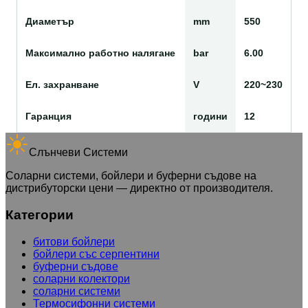
Диаметър
mm
550
Максимално работно налягане
bar
6.00
Ел. захранване
V
220~230
Гаранция
години
12
Слънчеви Системи
Соларни системи, бойлери и буферни съдове на
дистрибуторски цени — директно от производителя.
Категории
битови бойлери
бойлери със серпентини
буферни съдове
соларни колектори
соларни системи
Термосифонни системи