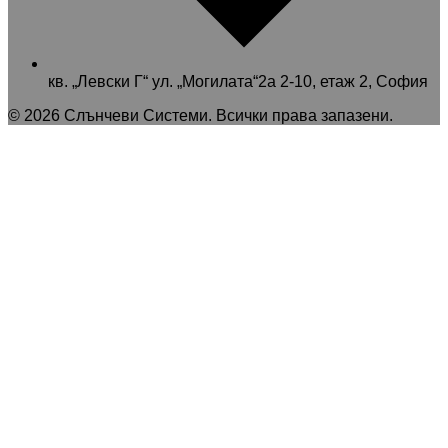
кв. „Левски Г“ ул. „Могилата“2а 2-10, етаж 2, София
©
2026
Слънчеви Системи
. Всички права запазени.